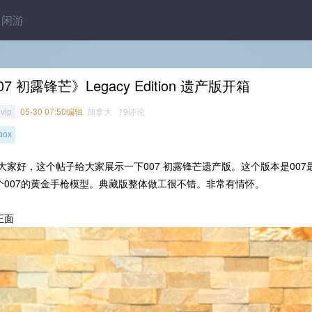
闲游
07 初露锋芒》Legacy Edition 遗产版开箱
05-30 07:50编辑
加拿大 19评论
nvip
box
llo大家好，这个帖子给大家展示一下007 初露锋芒遗产版。这个版本是00
个007的黄金手枪模型。典藏版整体做工很不错。非常有情怀。
正面