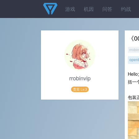
游戏
机因
问答
约战
《0
rrobi
open
He
rrobinvip
括一
贵宾 Lv.3
包装