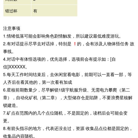
错过杯
有
注意事项
1.情绪低落可能会影响角色剧情触发，所以建议最低难度游玩。
2.有对话提示尽早去对话掉，特别是
！
的，会有涉及人物体悟任务 故
事线。
4.对话中有体悟选项的，优先选择，选项前会有提示如：[自
信]XXXXXX。
5.每天工作时间结束后，去休闲室看电影，前期可以一直看一部，等
人齐后在看其他的，第一次看有加成
6.星核前期数量少，尽早解锁1级宇航服升级、无需电力攀爬（第二
章），自动化矿机（第二章），大型储存仓是陷阱，不要浪费星核解
锁建造。
7.矿点在范围内的几个点位随机，不是固定的，读档后会可能会变
更。
8.有箭头指示的地方，代表还没去过，资源 收集品点位都是固定的，
收集品内容随机。