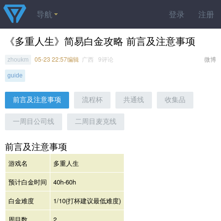
导航
登录
注册
《多重人生》简易白金攻略 前言及注意事项
05-23 22:57编辑
广西 9评论
微博
zhoukm
guide
前言及注意事项
流程杯
共通线
收集品
一周目公司线
二周目麦克线
前言及注意事项
游戏名
多重人生
预计白金时间
40h-60h
白金难度
1/10(打杯建议最低难度)
周目数
2