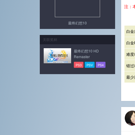
注：
最终幻想10
白金
关联奖杯
白金
最终幻想10 HD
难度
Remaster
PS3
PSV
PS4
错过
最少