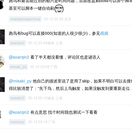
跑鸟和避雷能过别的都只是时间问题，后面改盘刷boss可以弄个脚本自
甚至可以脚本一键自动刷
05-12 20:33 北京
champasupernova
跑鸟有bug可以直接000(知道的人很少很少)，参见
视频
05-12 23:46修改 上海
soarqin2
@soarqin2
看了半天都没看懂，评论区也是谜语人
05-12 23:58 广西
misaki_py
@misaki_py
他自己的描述里说了是用了skip，如果不明白可以去搜
得比较清楚了：“先下鸟，然后上鸟触发，如果没触发到要重新走位
05-13 00:12修改 上海
soarqin2
@soarqin2
有点意思 找个时间我也测试一下看看
05-13 00:19 广东
esssryuy