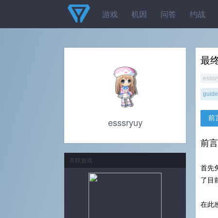
游戏
机因
问答
约战
最
esssr
guide
前
esssryuy
前言
关联游戏
首先
了目
在此