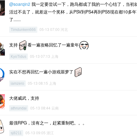
@soarqin2
我一定要尝试一下，跑鸟都成了我的一个心结了，当初就
活过不去了，就差这一个奖杯，从PSV到PS4再到PS5现在都10多
了......
05-13 07:00 河北
Timdunken666
支持
看一遍攻略回忆了一遍童年
05-13 07:13 上海
KyoTidus
实在不想再回忆一遍小游戏噩梦了
05-13 08:15 上海
iamzero
大佬威武，支持
05-13 08:44 云南
athrundai
最强RPG，没有之一，赶紧重制吧。。。
05-13 09:05 浙江
sj8211