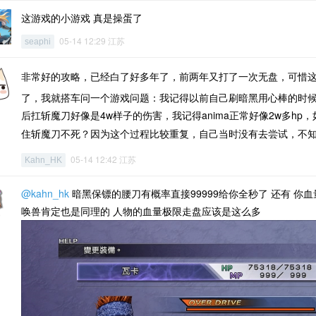
这游戏的小游戏 真是操蛋了
05-14 12:29 江苏
seaphi
非常好的攻略，已经白了好多年了，前两年又打了一次无盘，可惜
了，我就搭车问一个游戏问题：我记得以前自己刷暗黑用心棒的时候，25
后扛斩魔刀好像是4w样子的伤害，我记得anima正常好像2w多hp
住斩魔刀不死？因为这个过程比较重复，自己当时没有去尝试，不
05-14 12:42 江苏
Kahn_HK
@kahn_hk
暗黑保镖的腰刀有概率直接99999给你全秒了 还有 你
唤兽肯定也是同理的 人物的血量极限走盘应该是这么多