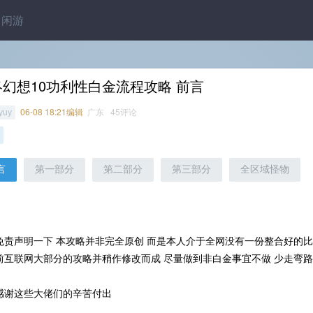
闲游
终幻想10功利性白金流程攻略 前言
06-08 18:21编辑
广东 45评论
yuy
言
第一部分
第二部分
第三部分
全区域怪物
免责声明一下 本攻略并非完全原创 而是本人介于全网没有一份整合好的比
前互联网大部分的攻略并稍作修改而成 尽量做到非白金事宜不做 少走弯
感谢这些大佬们的辛苦付出