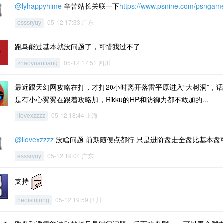
@lyhappyhime
辛苦站长关联一下
https://www.psnine.com/psngam
05-12 17:33 广东
esssryuy
跑鸟能过基本就没问题了，可惜我过不了
05-12 17:51 四川
zhaoyuanliang
最近跟天幻网攻略在打，才打20小时离开落雷平原进入“大树洞”，
是有小心翼翼在跟着攻略加，Rikku的HP和防御力都不敢加的...
05-12 18:44 上海
ilovexzzzz
@ilovexzzzz
没啥问题 前期随便点都行 只是进阶盘走全盘比基本盘
05-12 19:04 广东
esssryuy
支持
05-12 19:59 四川
heoisiujung