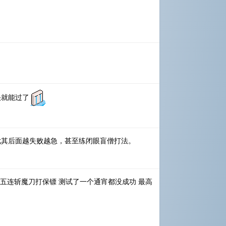
快就能过了
尤其后面越失败越急，甚至练闭眼盲僧打法。
l五连斩魔刀打保镖 测试了一个通宵都没成功 最高