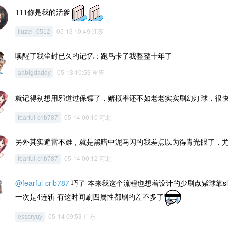
111你是我的活爹
05-13 10:49 江苏
liuzei_0512
唤醒了我尘封已久的记忆：跑鸟卡了我整整十年了
05-13 10:53 重庆
aabigdaddy
就记得别想用邪道过保镖了，赌概率还不如老老实实刷幻灯球，很
05-14 00:10 河北
fearful-crib787
另外其实避雷不难，就是黑暗中泥马闪的我差点以为得青光眼了，
05-14 00:12 河北
fearful-crib787
@fearful-crib787
巧了 本来我这个流程也想着设计的少刷点紫球靠s
一次是4连斩 有这时间刷四属性都刷的差不多了
05-14 09:53 广东
esssryuy