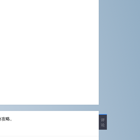
份攻略。
评
论