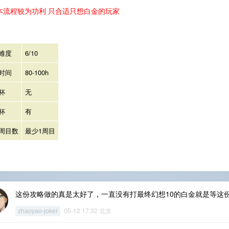
本流程较为功利 只合适只想白金的玩家
难度
6/10
时间
80-100h
杯
无
杯
有
周目数
最少1周目
这份攻略做的真是太好了，一直没有打最终幻想10的白金就是等这
05-12 17:32 北京
zhaoyao-joker