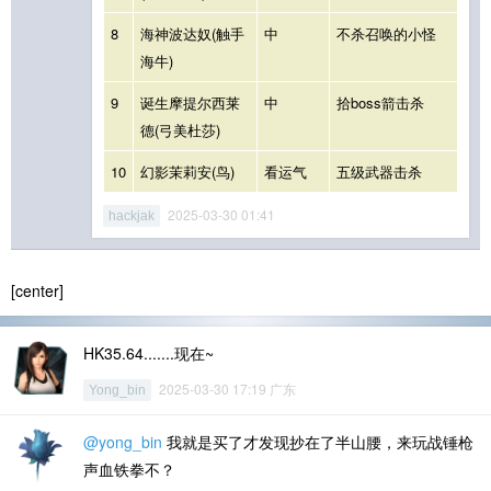
8
海神波达奴(触手
中
不杀召唤的小怪
海牛)
9
诞生摩提尔西莱
中
拾boss箭击杀
德(弓美杜莎)
10
幻影茉莉安(鸟)
看运气
五级武器击杀
2025-03-30 01:41
hackjak
[center]
HK35.64.......现在~
2025-03-30 17:19 广东
Yong_bin
@yong_bin
我就是买了才发现抄在了半山腰，来玩战锤枪
声血铁拳不？