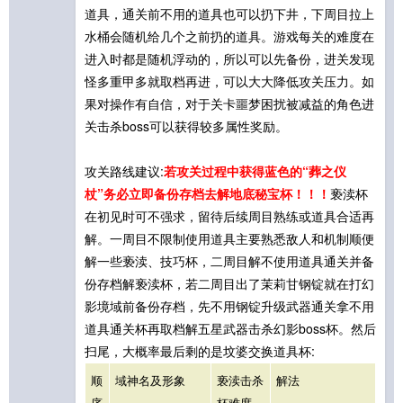
道具，通关前不用的道具也可以扔下井，下周目拉上
水桶会随机给几个之前扔的道具。游戏每关的难度在
进入时都是随机浮动的，所以可以先备份，进关发现
怪多重甲多就取档再进，可以大大降低攻关压力。如
果对操作有自信，对于关卡噩梦困扰被减益的角色进
关击杀boss可以获得较多属性奖励。
攻关路线建议:
若攻关过程中获得蓝色的“葬之仪
杖”务必立即备份存档去解地底秘宝杯！！！
亵渎杯
在初见时可不强求，留待后续周目熟练或道具合适再
解。一周目不限制使用道具主要熟悉敌人和机制顺便
解一些亵渎、技巧杯，二周目解不使用道具通关并备
份存档解亵渎杯，若二周目出了茉莉甘钢锭就在打幻
影境域前备份存档，先不用钢锭升级武器通关拿不用
道具通关杯再取档解五星武器击杀幻影boss杯。然后
扫尾，大概率最后剩的是坟婆交换道具杯:
顺
域神名及形象
亵渎击杀
解法
序
杯难度