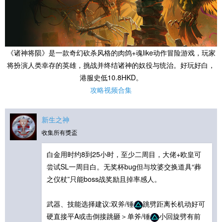
《诸神将陨》是一款奇幻砍杀风格的肉鸽+魂like动作冒险游戏，玩家
将扮演人类幸存的英雄，挑战并终结诸神的奴役与统治。好玩好白，
港服史低10.8HKD。
攻略视频合集
新生之神
收集所有獎盃
白金用时约8到25小时，至少二周目，大佬+欧皇可
尝试SL一周目白。无奖杯bug但与坟婆交换道具“葬
之仪杖”只能boss战奖励且掉率感人。
武器、技能选择建议:双斧/锤
跳劈距离长机动好可
硬直接平A或击倒接跳砸＞单斧/锤
小回旋劈有前