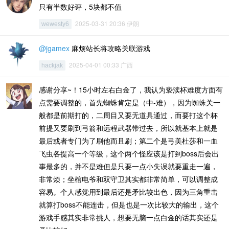
只有半数好评，5块都不值
2025-03-31 20:36 伊朗
wewesty6
@jgamex
麻烦站长将攻略关联游戏
2025-04-01 00:33 广西
hackjak
感谢分享~！15小时左右白金了，我认为亵渎杯难度方面有
点需要调整的，首先蜘蛛肯定是（中-难），因为蜘蛛关一
般都是前期打的，二周目又要无道具通过，而要打这个杯
前提又要刷到弓箭和远程武器带过去，所以就基本上就是
最后或者专门为了刷他而且刷；第二个是弓美杜莎和一血
飞虫各提高一个等级，这个两个怪应该是打到boss后会出
事最多的，并不是难但是只要一点小失误就要重走一遍，
非常烦；坐棺电爷和双守卫其实都非常简单，可以调整成
容易。个人感觉用到最后还是矛比较出色，因为三角重击
就算打boss不能连击，但是也是一次比较大的输出，这个
游戏手感其实非常挑人，想要无脑一点白金的话其实还是