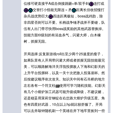
位移可硬直接平A或击倒接跳砸=单/双手剑
连打或
交替打小怪能无限连＞矛
距离长但收招慢打
杂兵战优势巨大
四连距离极短，boss战鸡肋，除
非四星否则可以不要。长柄战争锤矛战斧不要碰，队
伍有人出门带尽快用boss战奖励的其他武器替换掉。
技能方面t0级别的有浴血杀气，闪避大师，白木橡
树，抓握无阻。
开局选择:反复新游戏roll出至少两个25速度的瘦子，
如果队里有人开局带闪避大师或者抓握无阻技能最完
美，可以顺路解海洋关浮筏投掷敌人下海和幻影关的
上升平台投掷杯，以及一关十次把敌人投落崖杯。然
后按建议顺序依次攻关。知识关中间有石吊桥的地方
左右各有一个符文柱
使用可学习随机技能。幻影关
有几个小熔炉加工武器可能升级或降级，不建议赌，
还是稳妥用茉莉甘钢锭在右岔路大熔炉升级五星。角
色有四星好武器，10点以上hp就比较舒服了。开局
可以去井敲钟随机刷一个英雄在井下地牢里捡到一些