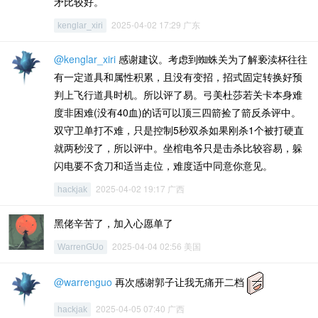
矛比较好。
2025-04-02 17:29 广东
kenglar_xiri
@kenglar_xiri
感谢建议。考虑到蜘蛛关为了解亵渎杯往往
有一定道具和属性积累，且没有变招，招式固定转换好预
判上飞行道具时机。所以评了易。弓美杜莎若关卡本身难
度非困难(没有40血)的话可以顶三四箭捡了箭反杀评中。
双守卫单打不难，只是控制5秒双杀如果刚杀1个被打硬直
就两秒没了，所以评中。坐棺电爷只是击杀比较容易，躲
闪电要不贪刀和适当走位，难度适中同意你意见。
2025-04-02 19:17 广西
hackjak
黑佬辛苦了，加入心愿单了
2025-04-04 02:56 美国
WarrenGUo
@warrenguo
再次感谢郭子让我无痛开二档
2025-04-05 07:40 广西
hackjak