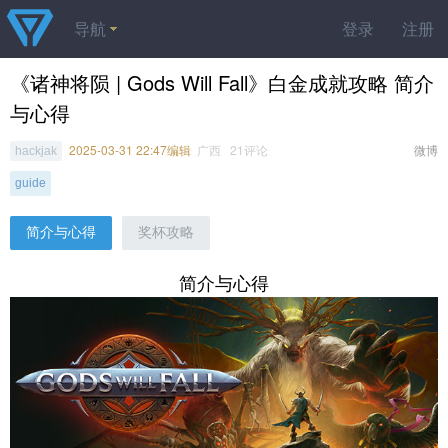
导航
登录
注册
《诸神将陨 | Gods Will Fall》白金成就攻略 简介
与心得
2025-03-31 22:47编辑
广西 21评论
微博
hackjak
guide
简介与心得
奖杯攻略
简介与心得