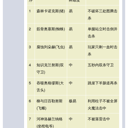
1
森林卡诺克斯(猪)
易
不破坏三处图腾击
杀
2
筋骨奥塞斯(蜘蛛)
易
单腿站立时击倒并
击杀
3
腐蚀列朵赫(飞虫)
易
玩家只剩一血时击
杀
4
知识克兰努斯(双
中
五秒内双杀守卫
守卫)
5
吞噬奥格缪斯(大
中
跳崖下羊肠道再杀
舌头)
6
柳与日百勒努斯
极易
利用柱子不被全屏
(飞蛾)
火魔法击中
7
河神洛赫兰纳格
中
不被落雷击中
(坐棺电爷)