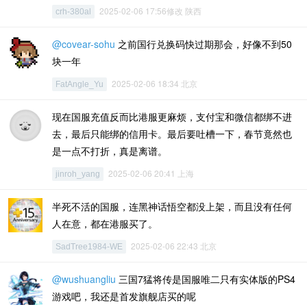
2025-02-06 17:56修改 陕西
crh-380al
@covear-sohu
之前国行兑换码快过期那会，好像不到50
块一年
2025-02-06 18:34 北京
FatAngle_Yu
现在国服充值反而比港服更麻烦，支付宝和微信都绑不进
去，最后只能绑的信用卡。最后要吐槽一下，春节竟然也
是一点不打折，真是离谱。
2025-02-06 20:41 上海
jinroh_yang
半死不活的国服，连黑神话悟空都没上架，而且没有任何
人在意，都在港服买了。
2025-02-06 22:43 北京
SadTree1984-WE
@wushuangliu
三国7猛将传是国服唯二只有实体版的PS4
游戏吧，我还是首发旗舰店买的呢