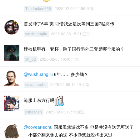
2025-02-06 11:56 河北
Timdunken666
首发冲了6年 爽 可惜我还是没等到三国7猛将传
2025-02-06 15:21 辽宁
wushuangliu
硬核机甲有一套杯，除了国行另外三套是哪个服的？
2025-02-06 16:40 广东
tin_82
@wushuangliu
6年…… 多少钱？
2025-02-06 16:49 河南
covear-sohu
港服上东方行吗
2025-02-06 17:13 浙江
lishashen
@covear-sohu
国服虽然游戏不多 但是并没有送无可送了
一小部分翻来倒去的送 不少游戏就没掏出来过