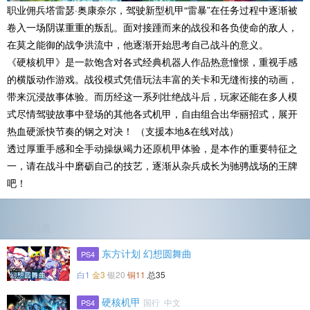
职业佣兵塔雷瑟·奥康奈尔，驾驶新型机甲“雷暴”在任务过程中逐渐被
卷入一场阴谋重重的叛乱。面对接踵而来的战役和各负使命的敌人，
在莫之能御的战争洪流中，他逐渐开始思考自己战斗的意义。
《硬核机甲》是一款饱含对各式经典机器人作品热意憧憬，重视手感
的横版动作游戏。战役模式凭借玩法丰富的关卡和无缝衔接的动画，
带来沉浸故事体验。而历经这一系列壮绝战斗后，玩家还能在多人模
式尽情驾驶故事中登场的其他各式机甲，自由组合出华丽招式，展开
热血硬派快节奏的钢之对决！ （支援本地&在线对战）
透过厚重手感和全手动操纵竭力还原机甲体验，是本作的重要特征之
一，请在战斗中磨砺自己的技艺，逐渐从杂兵成长为驰骋战场的王牌
吧！
游戏列表
东方计划 幻想圆舞曲
PS4
白1
金3
银20
铜11
总35
硬核机甲
国行 中文
PS4