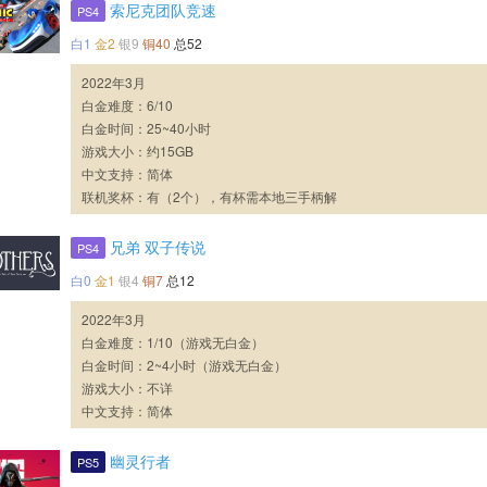
索尼克团队竞速
PS4
白1
金2
银9
铜40
总52
2022年3月
白金难度：6/10
白金时间：25~40小时
游戏大小：约15GB
中文支持：简体
联机奖杯：有（2个），有杯需本地三手柄解
兄弟 双子传说
PS4
白0
金1
银4
铜7
总12
2022年3月
白金难度：1/10（游戏无白金）
白金时间：2~4小时（游戏无白金）
游戏大小：不详
中文支持：简体
幽灵行者
PS5