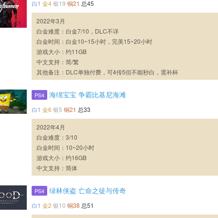
白1
金4
银19
铜21
总45
2022年3月
白金难度：白金7/10，DLC不详
白金时间：白金10~15小时，完美15~20小时
游戏大小：约11GB
中文支持：简/繁
其他备注：DLC单独付费，可4传5但不能秒白，需补杯
海绵宝宝 争霸比基尼海滩
PS4
白1
金6
银5
铜21
总33
2022年4月
白金难度：3/10
白金时间：10~20小时
游戏大小：约16GB
中文支持：简体
绿林侠盗 亡命之徒与传奇
PS4
白1
金2
银10
铜38
总51