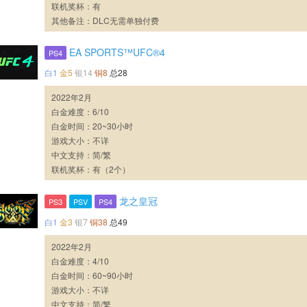
联机奖杯：有
其他备注：DLC无需单独付费
EA SPORTS™UFC®4
PS4
白1
金5
银14
铜8
总28
2022年2月
白金难度：6/10
白金时间：20~30小时
游戏大小：不详
中文支持：简/繁
联机奖杯：有（2个）
龙之皇冠
PS3
PSV
PS4
白1
金3
银7
铜38
总49
2022年2月
白金难度：4/10
白金时间：60~90小时
游戏大小：不详
中文支持：简/繁