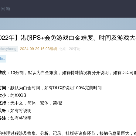
闲游
022年】港服PS+会免游戏白金难度、时间及游戏
2024-09-29 16:03编辑
北京 20评论
ntasyhong
ist
难度
：10分制，默认为白金难度，如有特殊情况将分开说明，如有DLC可
时间
：默认为白金时间，如有DLC将说明100%完美时间
大小
：约XXGB
支持
：无中文，简体，繁体，简/繁
奖杯
：如有将说明
备注
：如有将说明
的整理过程涉及搜集、分析、记录、排版等诸多环节，接触信息量巨大，