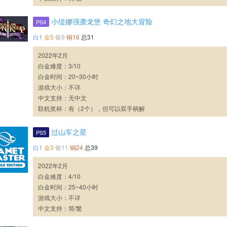
小缇娜强袭龙堡 奇幻之地大冒险
PS4
白1
金5
银9
铜16
总31
2022年2月
白金难度：3/10
白金时间：20~30小时
游戏大小：不详
中文支持：无中文
联机奖杯：有（2个），但可以双手柄解
过山车之星
PS5
白1
金3
银11
铜24
总39
2022年2月
白金难度：4/10
白金时间：25~40小时
游戏大小：不详
中文支持：简/繁