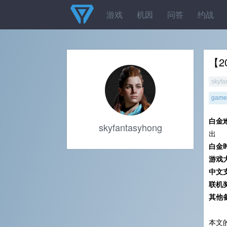
游戏
机因
问答
约战
【2
skyfa
gamel
白金
skyfantasyhong
出
白金
游戏
中文
联机
其他
本文