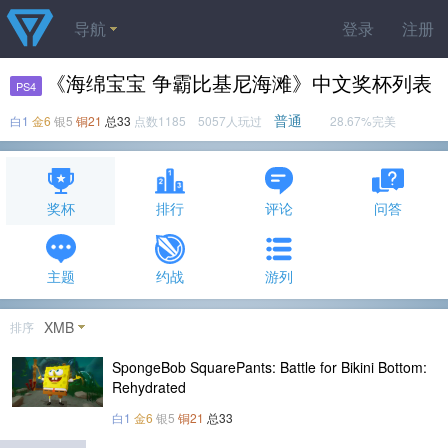
导航
登录
注册
《海绵宝宝 争霸比基尼海滩》中文奖杯列表
PS4
普通
白1
金6
银5
铜21
总33
点数1185 5057人玩过
28.67%完美
奖杯
排行
评论
问答
主题
约战
游列
XMB
排序
SpongeBob SquarePants: Battle for Bikini Bottom:
Rehydrated
白1
金6
银5
铜21
总33