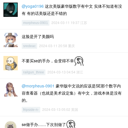
@yoga0196
这次美版豪华版数字有中文 实体不知道有没
有 有的话美版还是不错的
2024-03-11 19:37 江苏
morpheus-0901
这脸是开了美颜吗
2024-03-11 20:58 重庆
sredeac
不要买se的手办，会变得不幸
2024-03-13 04:54 浙江
railgun_three
@morpheus-0901
豪华版中文说的应该是SE那个数字内
容查看器（也就是美术设定集）有中文，游戏本体是没有
的。
2024-03-13 05:02 英国
fripside-n-
se做手办……下次别做了