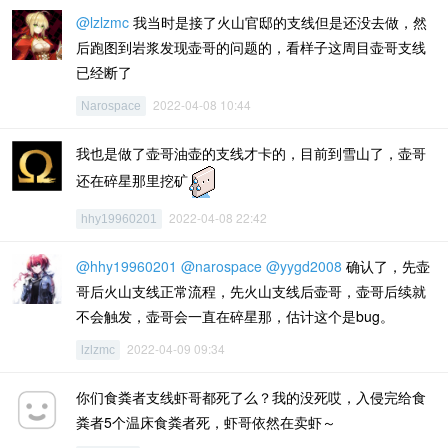
@lzlzmc
我当时是接了火山官邸的支线但是还没去做，然
后跑图到岩浆发现壶哥的问题的，看样子这周目壶哥支线
已经断了
2022-04-08 10:44
Narospace
我也是做了壶哥油壶的支线才卡的，目前到雪山了，壶哥
还在碎星那里挖矿
2022-04-08 22:42
hhy19960201
@hhy19960201
@narospace
@yygd2008
确认了，先壶
哥后火山支线正常流程，先火山支线后壶哥，壶哥后续就
不会触发，壶哥会一直在碎星那，估计这个是bug。
2022-04-09 09:34
lzlzmc
你们食粪者支线虾哥都死了么？我的没死哎，入侵完给食
粪者5个温床食粪者死，虾哥依然在卖虾～