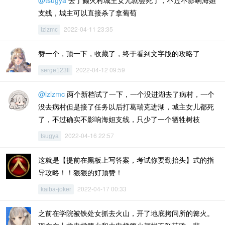
@tsugya
去了癫火村城主女儿就会死了，不过不影响海妲
支线，城主可以直接杀了拿葡萄
2022-04-11 23:35
lzlzmc
赞一个，顶一下，收藏了，终于看到文字版的攻略了
2022-04-12 09:59
serge123ll
@lzlzmc
两个新档试了一下，一个没进湖去了病村，一个
没去病村但是接了任务以后打葛瑞克进湖，城主女儿都死
了，不过确实不影响海妲支线，只少了一个牺牲树枝
2022-04-16 22:57
tsugya
这就是【提前在黑板上写答案，考试你要勤抬头】式的指
导攻略！！狠狠的好顶赞！
2022-04-17 00:33
kaiba-joker
之前在学院被铁处女抓去火山，开了地底拷问所的篝火。