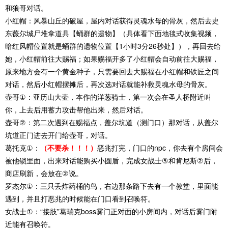
和狼哥对话。
小红帽：风暴山丘的破屋，屋内对话获得灵魂水母的骨灰，然后去史
东薇尔城尸堆拿道具【蛹群的遗物】（具体看下面地毯式收集视频，
暗红风帽位置就是蛹群的遗物位置【1小时3分26秒处】），再回去给
她，小红帽前往大赐福；如果赐福开多了小红帽会自动前往大赐福，
原来地方会有一个黄金种子，只需要回去大赐福在小红帽和铁匠之间
对话，然后小红帽摆摊后，再次选对话就能补救灵魂水母的骨灰。
壶哥①：亚历山大壶，本作的洋葱骑士，第一次会在圣人桥附近叫
你，上去后用蓄力攻击帮他出来，然后对话。
壶哥②：第二次遇到在赐福点，盖尔坑道（测门口）那对话，从盖尔
坑道正门进去开门给壶哥，对话。
葛托克①：
（不要杀！！！）
恶兆打完，门口的npc，你去有个房间会
被他锁里面，出来对话能购买小圆盾，完成女战士⑤和肯尼斯②后，
商店刷新，会放在②说。
罗杰尔①：三只丢炸药桶的鸟，右边那条路下去有一个教堂，里面能
遇到，并且打恶兆的时候能在门口看到召唤符。
女战士①：“接肢”葛瑞克boss雾门正对面的小房间内，对话后雾门附
近能有召唤符。