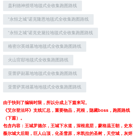
盖利德神授塔地毯式全收集跑图路线
“永恒之城”诺克隆恩地毯式全收集跑图路线
“永恒之城”诺克史黛拉地毯式全收集跑图路线
格密尔英雄墓地地毯式全收集跑图路线
火山官邸地毯式全收集跑图路线
亚蕾萨副墓地地毯式全收集跑图路线
亚蕾萨英雄墓地地毯式全收集跑图路线
由于快到了编辑时限，所以分成上下篇来写。
《艾尔登法环》支线汇总，重要物品，死根，隐藏boss，跑图路线
（下篇）。
包含内容：王城罗德尔，王城下水道，深根底层，蒙格温王朝，史东
薇尔城大后期，巨人山顶，化圣雪原，米凯拉的圣树，天空城，灰烬