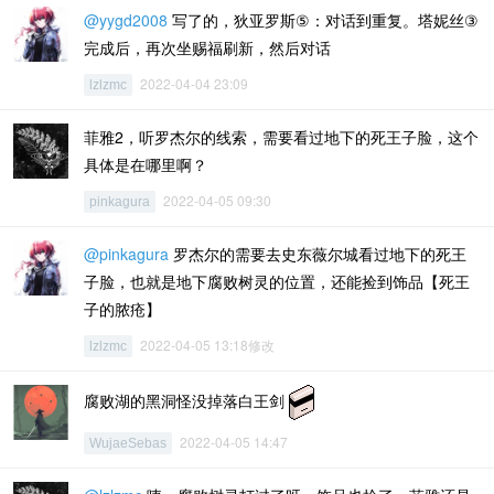
@yygd2008
写了的，狄亚罗斯⑤：对话到重复。塔妮丝③
完成后，再次坐赐福刷新，然后对话
2022-04-04 23:09
lzlzmc
菲雅2，听罗杰尔的线索，需要看过地下的死王子脸，这个
具体是在哪里啊？
2022-04-05 09:30
pinkagura
@pinkagura
罗杰尔的需要去史东薇尔城看过地下的死王
子脸，也就是地下腐败树灵的位置，还能捡到饰品【死王
子的脓疮】
2022-04-05 13:18修改
lzlzmc
腐败湖的黑洞怪没掉落白王剑
2022-04-05 14:47
WujaeSebas