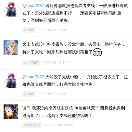
@char7987
遇到过那就推进食粪者支线，一般推进虾哥就
在了；另外湖那边遇到不行，一定要买项链和对话到重
复，否则虾哥后面会消失。
2022-05-06 13:04
lzlzmc
火山支线没打神皮贵族，没拿羊膜。去雪山一路推任务，
解决了大蛇，回来后到处都找到菈雅了
2022-05-21 15:49
char7987
@char7987
大蛇没了支线中断，一开始说了很多次了。拉
雅也算支线里面的，打完大蛇直接消失。
2022-05-21 23:06
lzlzmc
请问 我还没给摩恩城主送信 伊蕾娜就死了 而且我也遇到
过海坦了……这两个支线还能继续吗？
2022-06-03 23:42
leukeamia