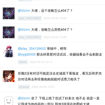
@lzlzmc
大佬，这个攻略怎么404了？
2022-04-04 10:28
play_354126602
@lzlzmc
大佬，攻略怎么突然404了？
2022-04-04 10:29
play_354126602
@play_354126602
审核中，稍等
@yygd2008
那去碎星那对话试试，坐赐福看会不会刷新走
2022-04-04 12:17
lzlzmc
菲雅2没有对话可能是没去史城底下看脸皮，看完后和罗杰
尔对话再去和菲雅抱抱就能对话黑刀相关了
2022-04-04 15:37
xinyune
@lzlzmc
坐了 下线上线了也试了好多次 他不走 就是一直
让我成为他内容的一部分 我放3张现在的图哈大佬