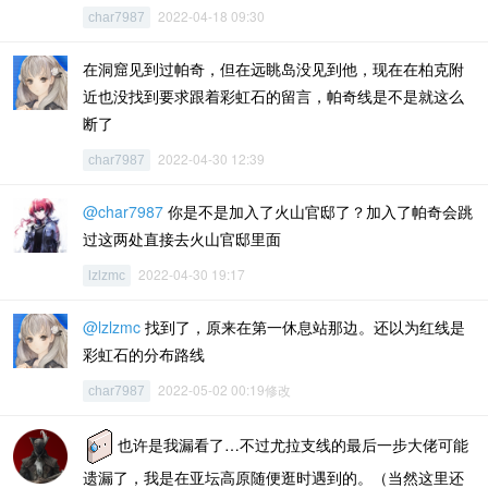
2022-04-18 09:30
char7987
在洞窟见到过帕奇，但在远眺岛没见到他，现在在柏克附
近也没找到要求跟着彩虹石的留言，帕奇线是不是就这么
断了
2022-04-30 12:39
char7987
@char7987
你是不是加入了火山官邸了？加入了帕奇会跳
过这两处直接去火山官邸里面
2022-04-30 19:17
lzlzmc
@lzlzmc
找到了，原来在第一休息站那边。还以为红线是
彩虹石的分布路线
2022-05-02 00:19修改
char7987
也许是我漏看了…不过尤拉支线的最后一步大佬可能
遗漏了，我是在亚坛高原随便逛时遇到的。（当然这里还