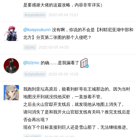
是要感谢大佬的这篇攻略，内容非常详实）
2022-05-04 15:21
kosyoukunn
@kosyoukunn
没有啊，你说的不会是【利耶尼亚湖中部和
北方】分页第二张图的那个入侵吧？
2022-05-05 04:53
lzlzmc
@lzlzmc
的确……是我漏看了
2022-05-05 10:05
kosyoukunn
我跑到亚坛高原后，能看到虾哥在王城那边的。因为当时
地图没开到就没找他买虾，一直放着不管。
之后去火山官邸开支线后，就发现他从地图上消失了。
请问消失了是和我开火山官邸支线有关吗？推完支线后是
否会再出现？
现在下个目标直接到巨人还是雪山那了，无法继续推进。
2022-05-05 16:00