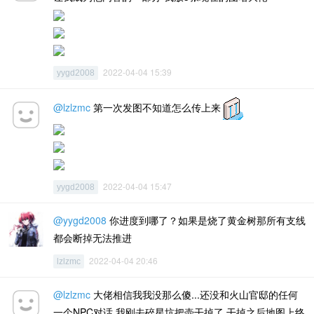
2022-04-04 15:39
yygd2008
@lzlzmc
第一次发图不知道怎么传上来
2022-04-04 15:47
yygd2008
@yygd2008
你进度到哪了？如果是烧了黄金树那所有支线
都会断掉无法推进
2022-04-04 20:46
lzlzmc
@lzlzmc
大佬相信我我没那么傻...还没和火山官邸的任何
一个NPC对话 我刚去碎星坑把壶干掉了 干掉之后地图上终