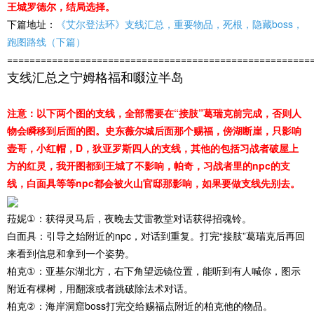
王城罗德尔，结局选择。
下篇地址：
《艾尔登法环》支线汇总，重要物品，死根，隐藏boss，
跑图路线（下篇）
======================================================
支线汇总之宁姆格福和啜泣半岛
注意：以下两个图的支线，全部需要在“接肢”葛瑞克前完成，否则人
物会瞬移到后面的图。史东薇尔城后面那个赐福，傍湖断崖，只影响
壶哥，小红帽，D，狄亚罗斯四人的支线，其他的包括习战者破屋上
方的红灵，我开图都到王城了不影响，帕奇，习战者里的npc的支
线，白面具等等npc都会被火山官邸那影响，如果要做支线先别去。
菈妮①：获得灵马后，夜晚去艾雷教堂对话获得招魂铃。
白面具：引导之始附近的npc，对话到重复。打完“接肢”葛瑞克后再回
来看到信息和拿到一个姿势。
柏克①：亚基尔湖北方，右下角望远镜位置，能听到有人喊你，图示
附近有棵树，用翻滚或者跳破除法术对话。
柏克②：海岸洞窟boss打完交给赐福点附近的柏克他的物品。