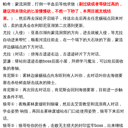
帕奇：蒙流洞窟，打倒一半血后等他求饶（
刷过级或者等级过高的，
建议用未强化的匕首慢慢砍，不然一下秒了，本周目就支线结
束。
），然后再去深处开启箱子，传送出去后再去任意赐福点回来对
话，卖的道具会在利耶尼亚湖第二次遇到更新。
尤拉（入侵）：亚基尔湖向蒙流洞窟的方向，进去就被入侵，等尤拉
自动进来帮忙，顺着河流往前走，在一个塌下的大石块的下面，蒙流
岸边赐福点的下方对话。
尤拉（对话）：傍海古遗迹右边，古遗迹碎片下方对话。
瑟濂：驿站街遗迹击败boss后面小屋，拜师学习魔法，可以给后面收
集的卷轴。
肯尼斯①：雾林边缘赐福点向东听到有人叫你，去对话叫你去海德要
塞击杀给鲜血斩击战灰的骑士。
肯尼斯②：再次回去对话后，肯尼斯会回到海德要塞，目前进一步触
发条件不明。
狼哥①：夜晚雾林废墟听到狼嚎，然后去艾雷教堂和流浪商人对话，
学会姿势 响指，再回去雾林废墟站在门口处使用姿势，狼哥下来后对
话。
狼哥②：狼哥给你的任务，击败无主猎犬的封印监牢boss，出来继续