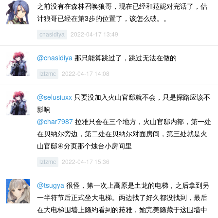
之前没有在森林召唤狼哥，现在已经和菈妮对完话了，估
计狼哥已经在第3步的位置了，该怎么破。。
2022-04-17 13:49
cnasidiya
@cnasidiya
那只能算跳过了，跳过无法在做的
2022-04-17 14:08
lzlzmc
@selusiuxx
只要没加入火山官邸就不会，只是探路应该不
影响
@char7987
拉雅只会在三个地方，火山官邸内部，第一处
在贝纳尔旁边，第二处在贝纳尔对面房间，第三处就是火
山官邸④分页那个烛台小房间里
2022-04-17 15:36
lzlzmc
@tsugya
很怪，第一次上高原是土龙的电梯，之后拿到另
一半符节后正式坐大电梯。两边找了好久都没找到，最后
在大电梯围墙上隐约看到的菈雅，她完美隐藏于这围墙中