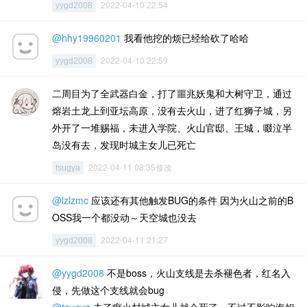
2022-04-10 22:54
yygd2008
@hhy19960201
我看他挖的烦已经给砍了哈哈
2022-04-10 22:59
yygd2008
二周目为了全武器白金，打了噩兆妖鬼和大树守卫，通过
熔岩土龙上到亚坛高原，没有去火山，进了红狮子城，另
外开了一堆赐福，未进入学院、火山官邸、王城，啜泣半
岛没有去，发现时城主女儿已死亡
2022-04-11 08:35修改
tsugya
@lzlzmc
应该还有其他触发BUG的条件 因为火山之前的B
OSS我一个都没动～天空城也没去
2022-04-11 21:27
yygd2008
@yygd2008
不是boss，火山支线是去杀褪色者，红名入
侵，先做这个支线就会bug