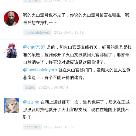
char7987
我的火山壶哥也不见了，你说的火山壶哥留言在哪里，我
最后想在挣扎一下
2022-05-05 18:12
mysticalplayerb
@char7987
是的，和火山官邸支线有关，虾哥的道具是拉
雅的项链，拉雅你开了火山支线就回到官邸里了，那虾哥
自然消失了，虾哥没对话应该是这周目没了。
@mysticalplayerb
就在火山官邸门口，发癫火的巨人左侧
悬崖边上，有个不能评价的建言。
2022-05-06 08:14
lzlzmc
@lzlzmc
在湖上遇过虾哥一次，道具也买了，后来在王城
那没及时找他就开了火山官邸支线，现在在地图上就找不
到了
2022-05-06 10:57
char7987