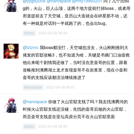
@yygd2008
@narospace
@hhy19960201
问了几个出bu
g的，火山，巨人山顶，这两个地方提前打掉boss，或者用
邪道提前去了天空城，亚历山大壶就会在碎星那不动，还
有一种就是对话到一半就跑了的，也会出bug。
2022-04-08 08:34
lzlzmc
@lzlzmc
我boss都没打，天空城也没去，火山刚刚推到大
佬发的官邸攻略3，也不知道为啥，关键是书摘门口油壶救
他出来呢个剧情我还做了，当时没在意壶哥的位置，跟着
攻略推到沸腾湖土龙才发现壶哥不在岩浆里，现在小壶和
壶哥的支线应该都没法继续推进了
2022-04-08 08:47
Narospace
@narospace
你做了火山官邸支线了吗？我去找沸腾河的
时候火山官邸支线还没碰，先找的壶哥后做的火山官邸，
而且壶哥支线是在亚坛高原分页不在火山官邸里面
2022-04-08 09:35
lzlzmc