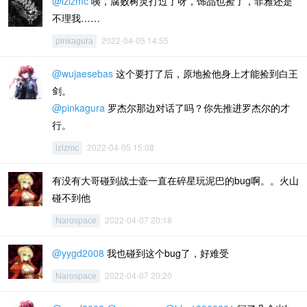
@lzlzmc
咦，腐败树灵打过了呀，饰品也捡了，菲雅还是
不理我……
2022-04-05 14:55
pinkagura
@wujaesebas
这个要打了后，原地捡他身上才能捡到白王
剑。
@pinkagura
罗杰尔那边对话了吗？你先推进罗杰尔的才
行。
2022-04-05 15:08
lzlzmc
有没有大哥碰到战士壶一直在碎星玩泥巴的bug啊。。火山
碰不到他
2022-04-07 20:18
Narospace
@yygd2008
我也碰到这个bug了，好难受
2022-04-07 20:20
Narospace