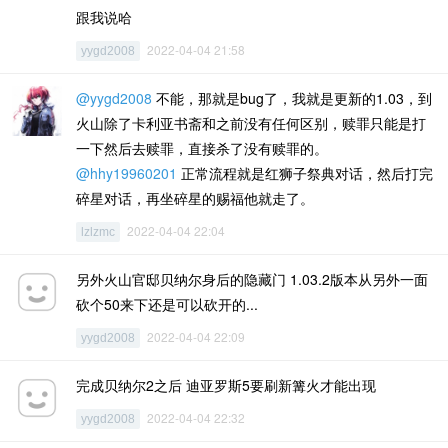
跟我说哈
2022-04-04 21:58
yygd2008
@yygd2008
不能，那就是bug了，我就是更新的1.03，到
火山除了卡利亚书斋和之前没有任何区别，赎罪只能是打
一下然后去赎罪，直接杀了没有赎罪的。
@hhy19960201
正常流程就是红狮子祭典对话，然后打完
碎星对话，再坐碎星的赐福他就走了。
2022-04-04 22:04
lzlzmc
另外火山官邸贝纳尔身后的隐藏门 1.03.2版本从另外一面
砍个50来下还是可以砍开的...
2022-04-04 22:09
yygd2008
完成贝纳尔2之后 迪亚罗斯5要刷新篝火才能出现
2022-04-04 22:32
yygd2008