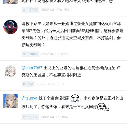
现在在土龙电梯篝火和大电梯篝火都找不到菈雅，悲
2022-04-17 01:53
char7987
请教下贴主，如果从一开始通过铁处女提前到达火山官邸
拿567失色，然后坐火后回到前面继续推剧情，这样会影响
支线吗？另外，通过邪道去天空城捡东西，不打黑剑，会
影响支线吗？
2022-04-17 02:12
selusiuxx
@char7987
土龙上的亚坛的话拉雅在近黄金树的山丘-卢
克斯的废墟里，不在弃置棺材附近
2022-04-17 09:59
tsugya
@tsugya
找了个遍也没找到
。米莉森倒是在正对的山
坡找到了。你这头像，看来是十三机兵同好
2022-04-17 10:47
char7987