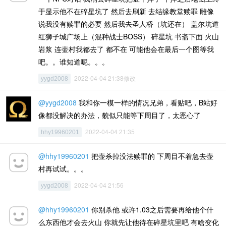
于显示他不在碎星坑了 然后去刷新 去结缘教堂赎罪 雕像
说我没有赎罪的必要 然后我去圣人桥（坑还在） 盖尔坑道
红狮子城广场上（混种战士BOSS） 碎星坑 书斋下面 火山
岩浆 连壶村我都去了 都不在 可能他会在最后一个图等我
吧。。谁知道呢。。。
2022-04-04 21:38修改
yygd2008
@yygd2008
我和你一模一样的情况兄弟，看贴吧，B站好
像都没解决的办法，貌似只能等下周目了，太恶心了
2022-04-04 21:35
hhy19960201
@hhy19960201
把壶杀掉没法赎罪的 下周目不着急去壶
村再试试。。。
2022-04-04 21:56
yygd2008
@hhy19960201
你别杀他 或许1.03之后需要再给他个什
么东西他才会去火山 你就先让他待在碎星坑里吧 有啥变化