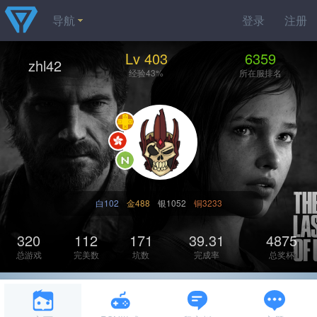
导航
登录
注册
Lv 403
6359
zhl42
经验43%
所在服排名
白102
金488
银1052
铜3233
320
112
171
39.31
4875
总游戏
完美数
坑数
完成率
总奖杯