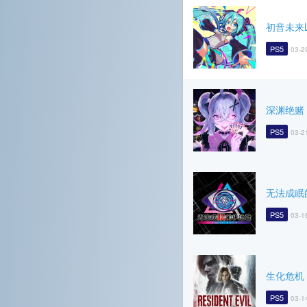
初音未来Log
PS5
03-2
深渊绝赌
PS5
03-2
无法成眠的
PS5
03-1
生化危机
PS5
03-1