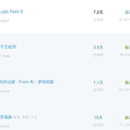
ic Paint S
7.2天
容
总耗时
41.6
9 02:07
 千王处刑
3.9天
极
总耗时
60.4
1 19:44
伊达键 - From AI：梦境档案
1.1天
极
总耗时
67.4
6 00:20
 安魂曲
港版 美版 中文
15天
极
总耗时
71.7
4 00:34