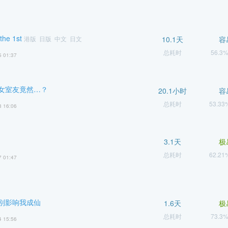
he 1st
港版 日版 中文 日文
10.1天
容
总耗时
56.3
5 01:37
女室友竟然…？
20.1小时
容
总耗时
53.3
8 16:06
3.1天
极
总耗时
62.2
7 01:47
别影响我成仙
1.6天
极
总耗时
73.3
4 15:56