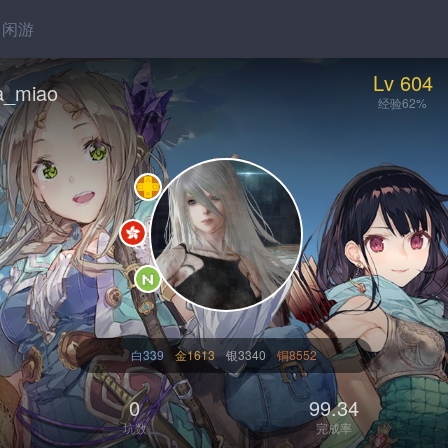
闲游
Lv 604
a_miao
经验62%
白339
金1613
银3340
铜8552
0
99.34
坑数
完成率