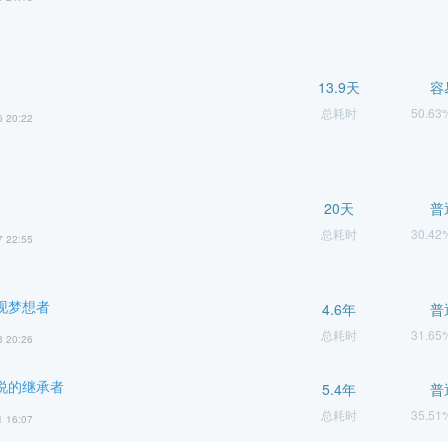
13.9天
容
总耗时
50.6
6 20:22
20天
普
总耗时
30.4
7 22:55
实现梦想者
4.6年
普
总耗时
31.6
3 20:26
传说的继承者
5.4年
普
总耗时
35.5
1 16:07