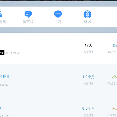
N游戏
留言板
主题
机因
17天
容
总耗时
54.6
PC
07-19 21:40
模拟器
1.9个月
极
总耗时
74.7
2 20:27
3
8.5个月
麻
总耗时
18.1
9 21:15