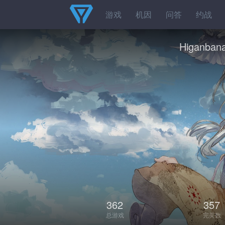
游戏
机因
问答
约战
Higanban
362
357
总游戏
完美数