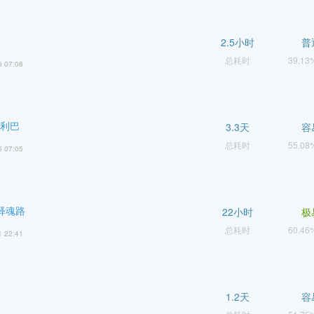
2.5小时
普
总耗时
39.1
6 07:08
哈利巴
3.3天
容
总耗时
55.0
5 07:05
释魂路
22小时
极
总耗时
60.4
1 22:41
1.2天
容