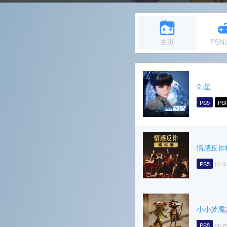
主页
PS
剑星
PS5
PS
情感反诈
PS5
07-0
小小梦魇
PS5
06-2