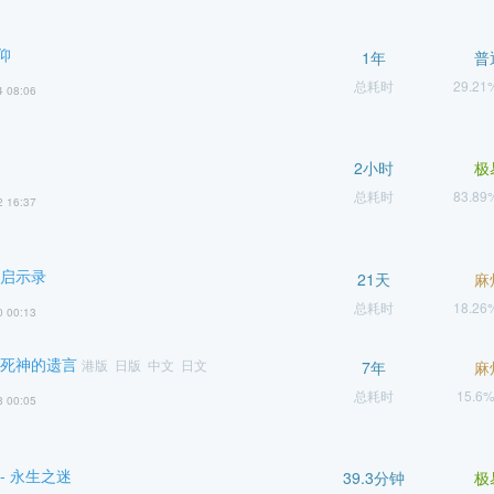
仰
1年
普
总耗时
29.2
4 08:06
2小时
极
总耗时
83.8
2 16:37
 启示录
21天
麻
总耗时
18.2
0 00:13
 死神的遗言
港版 日版 中文 日文
7年
麻
总耗时
15.6
8 00:05
- 永生之迷
39.3分钟
极