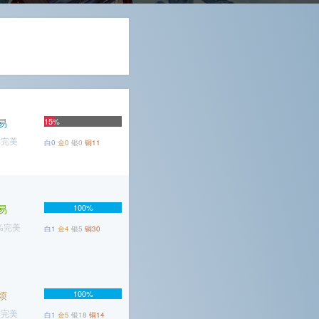
易
15%
%完美
白0
金0
银0
铜11
易
100%
2%完美
白1
金4
银5
铜30
烦
100%
%完美
白1
金5
银18
铜14