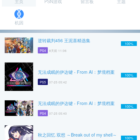
主页
PSN游戏
留言板
主题
机因
逆转裁判456 王泥喜精选集
100%
PS4
8天前 11:06
无法成眠的伊达键 - From AI：梦境档案
100%
PS5
07-25 05:42
无法成眠的伊达键 - From AI：梦境档案
100%
PS4
07-25 05:40
秋之回忆 双想 ～Break out of my shell～
100%