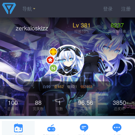
导航
登录
注册
Lv 381
8237
zerkaloskizz
经验10%
所在服排名
白99
金462
银821
铜2468
100
88
1
96.56
3850
总游戏
完美数
坑数
完成率
总奖杯