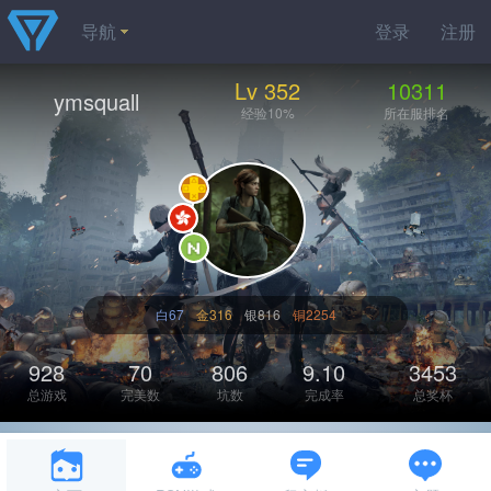
导航
登录
注册
Lv 352
10311
ymsquall
经验10%
所在服排名
白67
金316
银816
铜2254
928
70
806
9.10
3453
总游戏
完美数
坑数
完成率
总奖杯