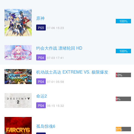
原神
100%
PS5
07-06 15:23
约会大作战 凛绪轮回 HD
100%
PS4
07-03 17:41
机动战士高达 EXTREME VS. 极限爆发
10%
PS4
07-01 05:58
命运2
9%
PS4
06-15 15:32
孤岛惊魂6
37%