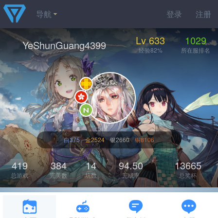
导航
登录
注册
Lv 633
1029
YeShunGuang4399
经验82%
所在服排名
白375
金2524
银2660
铜8106
419
384
14
94.50
13665
总游戏
完美数
坑数
完成率
总奖杯