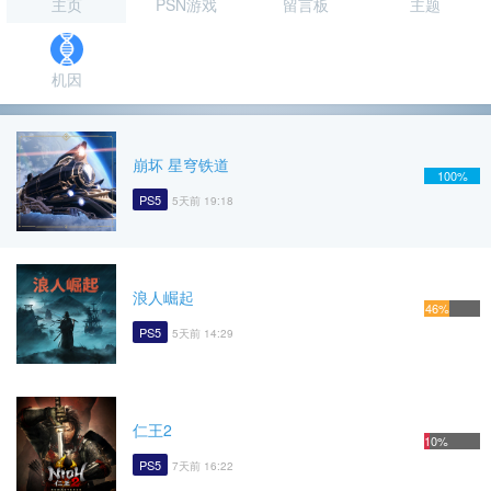
主页
PSN游戏
留言板
主题
机因
崩坏 星穹铁道
100%
PS5
5天前 19:18
浪人崛起
46%
PS5
5天前 14:29
仁王2
10%
PS5
7天前 16:22