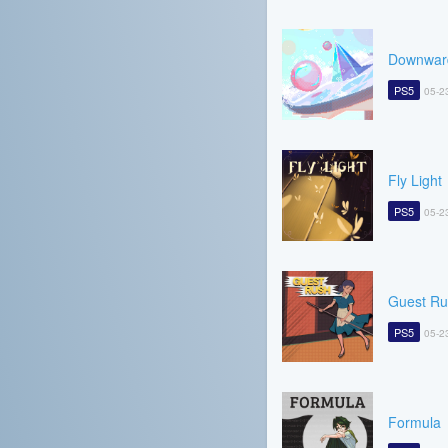
Downwar
PS5
05-2
Fly Light
PS5
05-2
Guest Ru
PS5
05-2
Formula