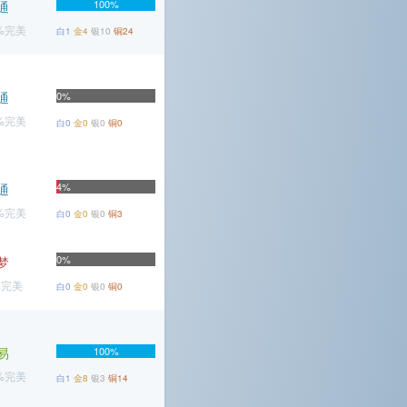
100%
通
6%完美
白1
金4
银10
铜24
通
0%
1%完美
白0
金0
银0
铜0
4%
通
3%完美
白0
金0
银0
铜3
0%
梦
%完美
白0
金0
银0
铜0
易
100%
2%完美
白1
金8
银3
铜14