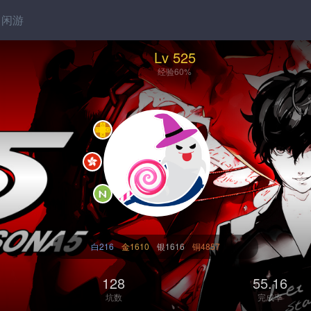
闲游
Lv 525
经验60%
白216
金1610
银1616
铜4857
128
55.16
坑数
完成率