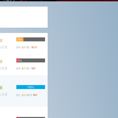
25%
烦
2%完美
白0
金0
银1
铜16
10%
烦
7%完美
白0
金0
银1
铜5
易
100%
5%完美
白1
金3
银23
铜6