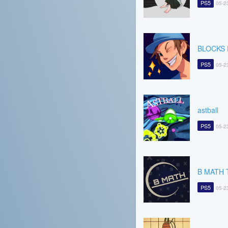
PS5
05-2
BLOCKS 
PS5
05-2
astball
PS5
05-2
B MATH T
PS5
05-2