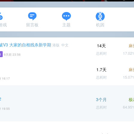
N游戏
留言板
主题
机因
破V3 大家的自相残杀新学期
港版 中文
14天
麻
总耗时
17.0
4
6天前 23:56
1.7天
麻
总耗时
15.0
8 16:17
2
3个月
极
总耗时
64.9
2 19:55