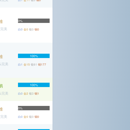
白1
金11
银0
铜0
难
0%
%完美
白0
金0
银0
铜0
难
100%
8%完美
白1
金15
银61
铜177
100%
易
6%完美
白0
金2
银3
铜1
0%
难
%完美
白0
金0
银0
铜0