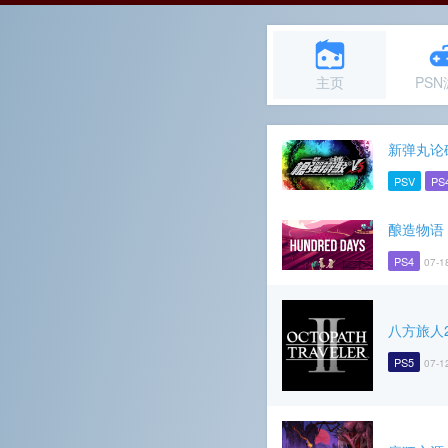
主页
PS
新弹丸论
PSV
PS
酿造物语
PS4
07-1
八方旅人
PS5
07-1