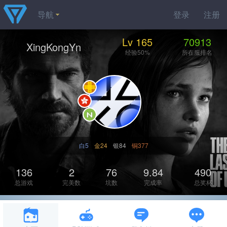
导航
登录
注册
Lv 165
70913
XingKongYn
经验50%
所在服排名
白5
金24
银84
铜377
136
2
76
9.84
490
总游戏
完美数
坑数
完成率
总奖杯