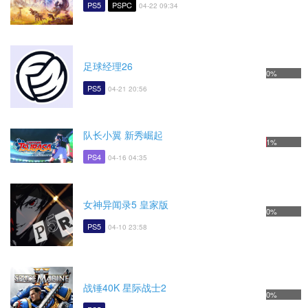
PS5
PSPC
04-22 09:34
足球经理26
0%
PS5
04-21 20:56
队长小翼 新秀崛起
1%
PS4
04-16 04:35
女神异闻录5 皇家版
0%
PS5
04-10 23:58
战锤40K 星际战士2
0%