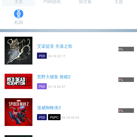
主页
PSN游戏
留言板
主题
机因
艾诺提亚 失落之歌
0%
PS5
05-19 23:17
荒野大镖客 救赎2
1%
PS4
05-19 22:57
漫威蜘蛛侠2
1%
PS5
PSPC
05-18 00:03