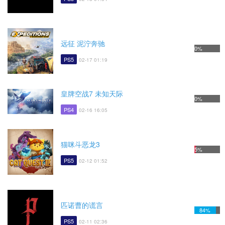
远征 泥泞奔驰
0%
PS5
02-17 01:19
皇牌空战7 未知天际
0%
PS4
02-16 16:05
猫咪斗恶龙3
5%
PS5
02-12 01:52
匹诺曹的谎言
84%
PS5
02-11 02:36