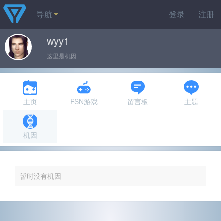
导航
登录
注册
wyy1
这里是机因
主页
PSN游戏
留言板
主题
机因
暂时没有机因