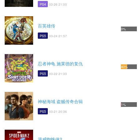
PS4
03-26 21:00
百英雄传
0%
PS5
03-24 21:57
忍者神龟 施莱德的复仇
40%
PS5
03-22 21:33
神秘海域 盗贼传奇合辑
1%
PS5
03-21 20:36
漫威蜘蛛侠2