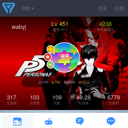
导航
登录
注册
Lv 451
4238
wabyj
经验18%
所在服排名
白140
金762
银1354
铜4523
317
103
109
49.28
6779
总游戏
完美数
坑数
完成率
总奖杯