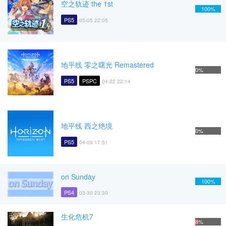
空之轨迹 the 1st
100%
PS5
05-05 22:05
地平线 零之曙光 Remastered
0%
PS5
PSPC
04-22 22:14
地平线 西之绝境
0%
PS5
04-09 17:51
on Sunday
100%
PS4
03-30 23:30
生化危机7
8%