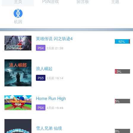
主页
PSN游戏
留言板
主题
机因
英雄传说 闪之轨迹4
92%
PS4
3天前 21:38
浪人崛起
13%
PS5
3天前 19:14
Home Run High
5%
PS4
4天前 15:49
雪人兄弟 仙境
0%