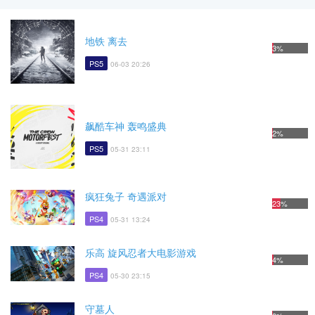
地铁 离去
3%
PS5
06-03 20:26
飙酷车神 轰鸣盛典
2%
PS5
05-31 23:11
疯狂兔子 奇遇派对
23%
PS4
05-31 13:24
乐高 旋风忍者大电影游戏
4%
PS4
05-30 23:15
守墓人