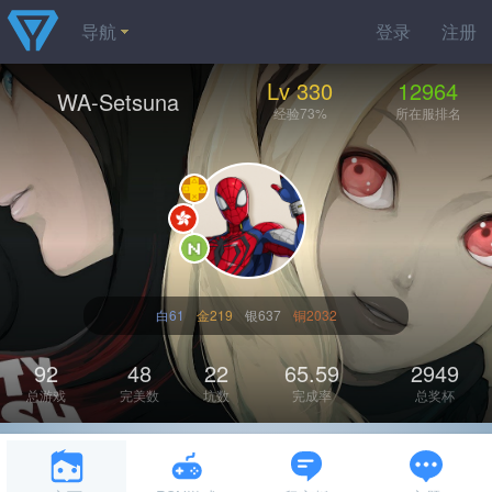
导航
登录
注册
Lv 330
12964
WA-Setsuna
经验73%
所在服排名
白61
金219
银637
铜2032
92
48
22
65.59
2949
总游戏
完美数
坑数
完成率
总奖杯