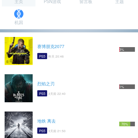
主页
PSN游戏
留言板
主题
机因
赛博朋克2077
3%
PS5
昨天 20:46
烈焰之刃
1%
PS5
3天前 22:40
地铁 离去
70%
PS5
3天前 21:50