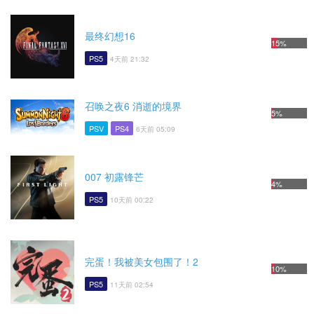
最终幻想16
15%
PS5
4天前 21:32
召唤之夜6 消逝的境界
5%
PSV
PS4
6天前 05:09
007 初露锋芒
4%
PS5
10天前 00:22
完蛋！我被美女包围了！2
10%
PS5
11天前 02:54