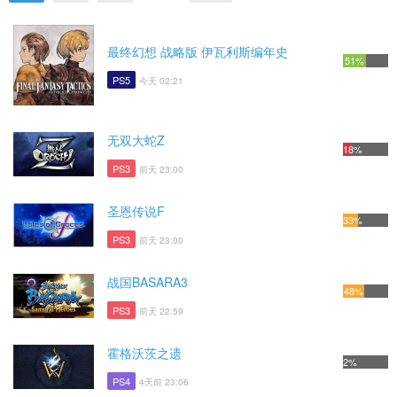
最终幻想 战略版 伊瓦利斯编年史
51%
PS5
今天 02:21
无双大蛇Z
18%
PS3
前天 23:00
圣恩传说F
33%
PS3
前天 23:00
战国BASARA3
48%
PS3
前天 22:59
霍格沃茨之遗
2%
PS4
4天前 23:06