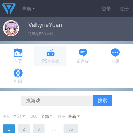
导航
登录
注册
ValkyrieYuan
这里是PSN游戏
主页
PSN游戏
留言板
主题
机因
搜索
全部
全部
最新
平台
DLC
排序
1
2
3
...
36