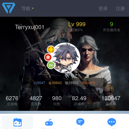
导航
登录
注册
Lv 999
9
Terryxuj001
经验0%
所在服排名
白5047
金39842
银29502
铜56256
6276
4827
980
82.49
130647
总游戏
完美数
坑数
完成率
总奖杯