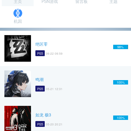
主页
PSN游戏
留言板
主题
机因
绝区零
98%
PS5
06-22 09:59
鸣潮
100%
PS5
05-21 12:31
如龙 极3
100%
PS5
05-20 20:21