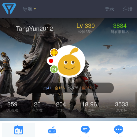
导航
登录
注册
Lv 330
3884
TangYun2012
经验35%
所在服排名
白41
金166
银675
铜2651
359
26
204
18.96
3533
总游戏
完美数
坑数
完成率
总奖杯