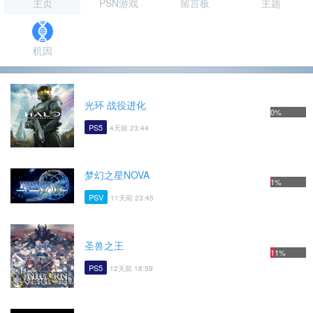
主页
PSN游戏
留言板
主题
机因
光环 战役进化
0%
PS5
4天前 23:44
梦幻之星NOVA
1%
PSV
11天前 23:45
圣兽之王
11%
PS5
12天前 18:59