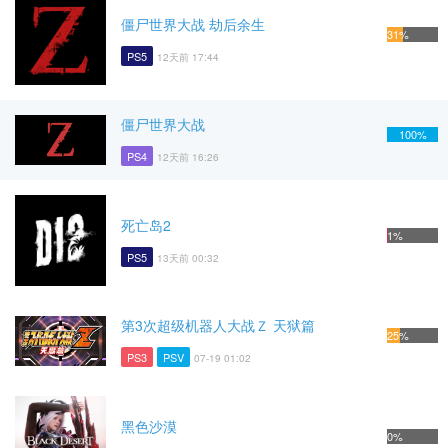
僵尸世界大战 劫后余生
31%
PS5
12天前 17:44
僵尸世界大战
100%
PS4
12天前 16:26
死亡岛2
1%
PS5
13天前 00:32
第3次超级机器人大战Ｚ 天狱篇
25%
PS3
PSV
07-19 01:02
黑色沙漠
0%