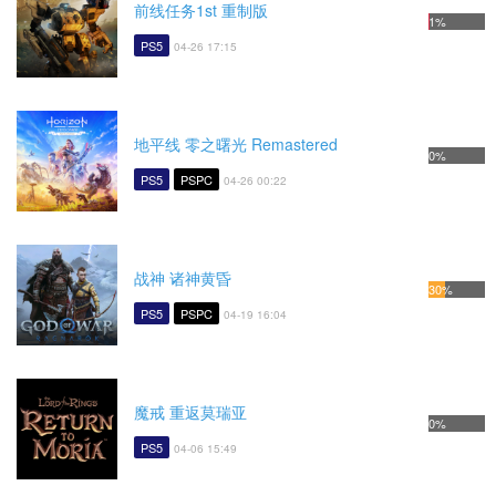
前线任务1st 重制版
1%
PS5
04-26 17:15
地平线 零之曙光 Remastered
0%
PS5
PSPC
04-26 00:22
战神 诸神黄昏
30%
PS5
PSPC
04-19 16:04
魔戒 重返莫瑞亚
0%
PS5
04-06 15:49