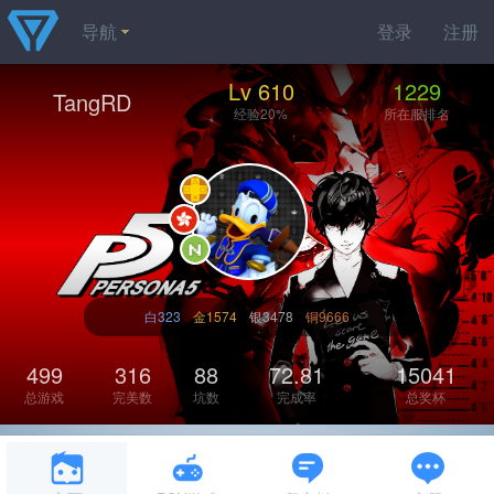
导航
登录
注册
Lv 610
1229
TangRD
经验20%
所在服排名
白323
金1574
银3478
铜9666
499
316
88
72.81
15041
总游戏
完美数
坑数
完成率
总奖杯