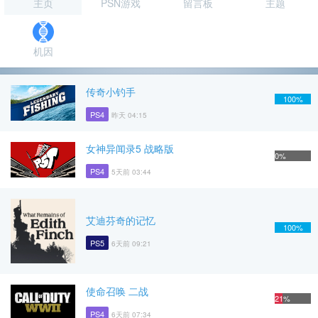
主页
PSN游戏
留言板
主题
机因
传奇小钓手
100%
PS4
昨天 04:15
女神异闻录5 战略版
0%
PS4
5天前 03:44
艾迪芬奇的记忆
100%
PS5
6天前 09:21
使命召唤 二战
21%
PS4
6天前 07:34