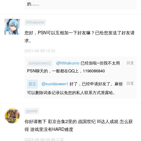
的……
hhhakumo
您好，PSN可以互相加一下好友嘛？已给您发送了好友请
求。
2021-06-09 13:33
@hhhakumo
已经加啦~但我不太用
回复
sundaowen1
PSN聊天的，一般都在QQ上，1196086840
回复
@sundaowen1
好了，已经申请好友了。麻烦
层主
可以删除词条记录以免您的私人联系方式泄露哈。
ypsmh
你好请教下 彩京合集2里的 战国世纪 III达人成就 怎么获
得 游戏里没有HARD难度
2023-08-08 00:48
江苏