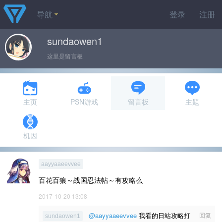
导航
登录
注册
sundaowen1
这里是留言板
主页
PSN游戏
留言板
主题
机因
aayyaaeevvee
百花百狼～战国忍法帖～有攻略么
2017-10-20 13:08
@aayyaaeevvee
我看的日站攻略打
回复
sundaowen1