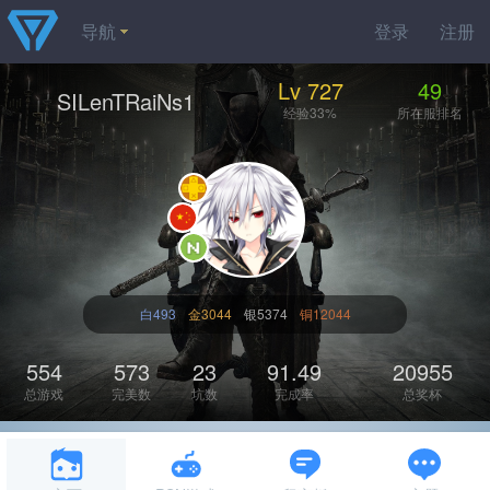
导航
登录
注册
Lv 727
49
SILenTRaiNs1
经验33%
所在服排名
白493
金3044
银5374
铜12044
554
573
23
91.49
20955
总游戏
完美数
坑数
完成率
总奖杯