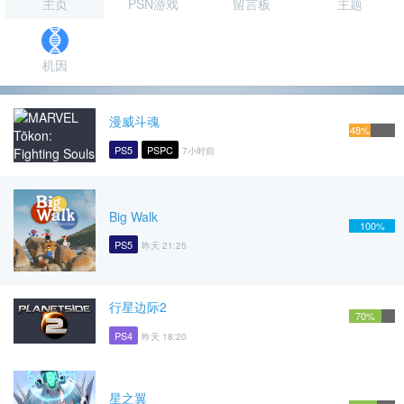
主页
PSN游戏
留言板
主题
机因
漫威斗魂
48%
PS5
PSPC
7小时前
Big Walk
100%
PS5
昨天 21:25
行星边际2
70%
PS4
昨天 18:20
星之翼