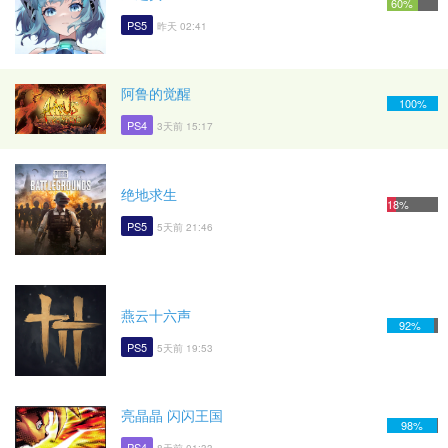
60%
PS5
昨天 02:41
阿鲁的觉醒
100%
PS4
3天前 15:17
绝地求生
18%
PS5
5天前 21:46
燕云十六声
92%
PS5
5天前 19:53
亮晶晶 闪闪王国
98%
PS4