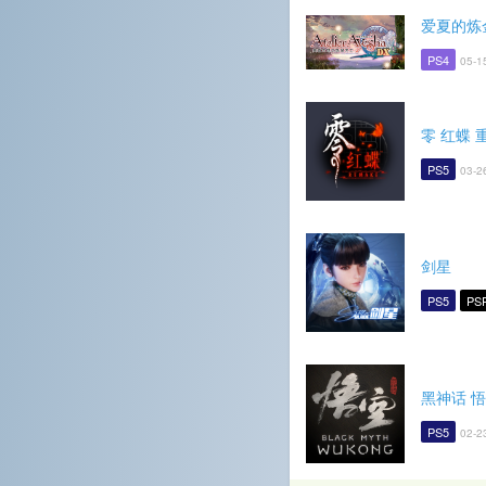
爱夏的炼
PS4
05-1
零 红蝶 
PS5
03-2
剑星
PS5
PS
黑神话 
PS5
02-2