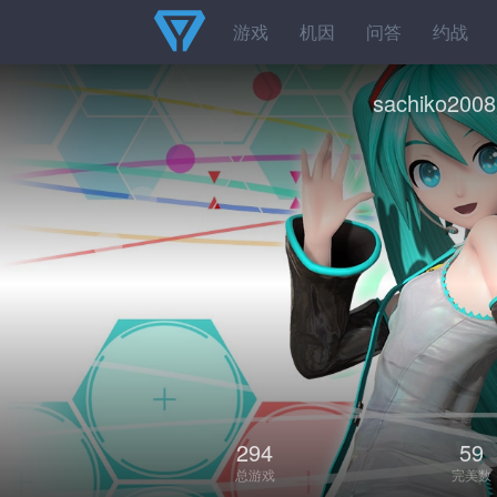
游戏
机因
问答
约战
sachiko2008
294
59
总游戏
完美数