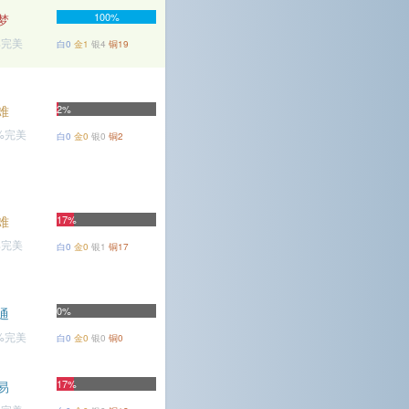
100%
梦
%完美
白0
金1
银4
铜19
难
2%
6%完美
白0
金0
银0
铜2
难
17%
%完美
白0
金0
银1
铜17
0%
通
1%完美
白0
金0
银0
铜0
17%
易