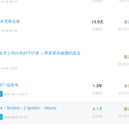
总耗时
49.6
-11-13 22:47
多米尼斯合集
13.9天
容
总耗时
53.7
-10-09 20:09
金术士和白色的守护者 ～蕾斯莱莉娅娜的炼金
极
60.5
-10-06 19:53
双7 猛将传
1.3年
麻
总耗时
23.6
V
2025-09-17 23:17
ite・Stratos＞2 Ignition・Hearts
4.1天
极
总耗时
65.3
V
2025-09-07 21:01