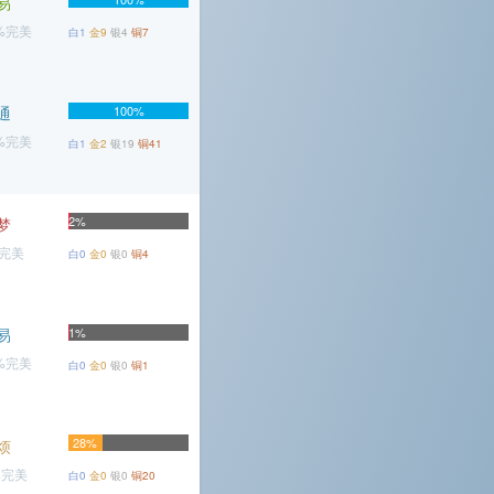
易
6%完美
白1
金9
银4
铜7
通
100%
9%完美
白1
金2
银19
铜41
2%
梦
%完美
白0
金0
银0
铜4
易
1%
9%完美
白0
金0
银0
铜1
28%
烦
%完美
白0
金0
银0
铜20