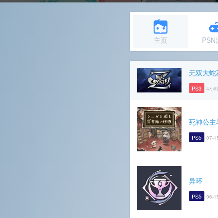
主页
PS
无双大蛇
PS3
4小
死神公主
PS5
07-1
异环
PS5
06-1