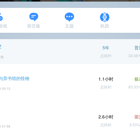
N游戏
留言板
主题
机因
Z
5年
普
总耗时
33.4
时前
与异书馆的怪物
1.1小时
极
总耗时
83.3
5 00:12
2.6小时
噩
总耗时
3.53
5 01:56