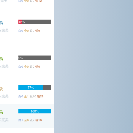
%完美
白0
金0
银0
铜12
易
12%
2%完美
白0
金0
银0
铜9
易
0%
5%完美
白0
金0
银0
铜0
77%
烦
7%完美
白0
金1
银10
铜28
100%
易
9%完美
白1
金6
银7
铜16