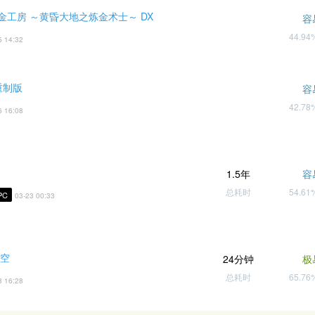
金工房 ～黄昏大地之炼金术士～ DX
容
44.9
5 14:32
重制版
容
42.7
6 16:08
1.5年
容
总耗时
54.6
PC
03-23 00:33
悟空
24分钟
极
总耗时
65.7
3 16:28