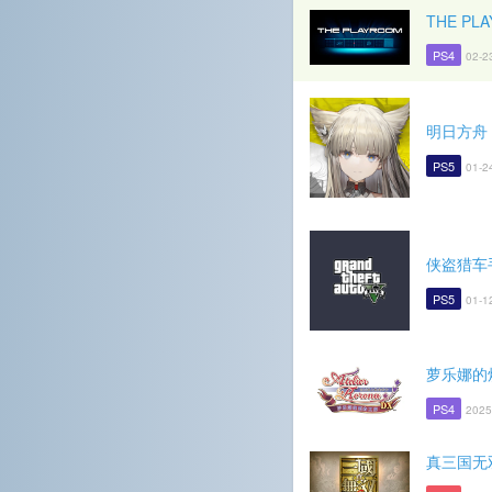
THE PL
PS4
02-2
明日方舟
PS5
01-2
侠盗猎车
PS5
01-1
萝乐娜的
PS4
2025
真三国无