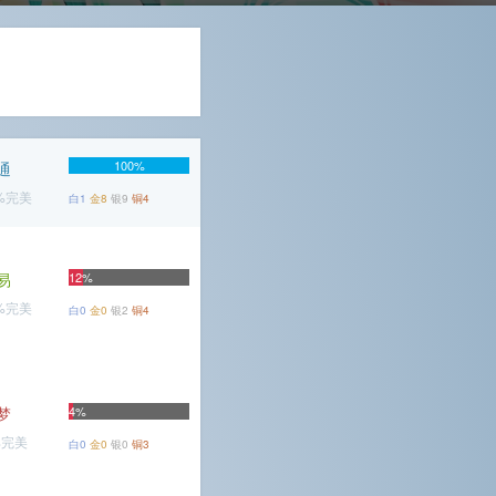
100%
通
6%完美
白1
金8
银9
铜4
易
12%
3%完美
白0
金0
银2
铜4
梦
4%
%完美
白0
金0
银0
铜3