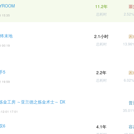
AYROOM
11.2年
噩
总耗时
2.52
3 15:35
 终末地
2.1小时
困
总耗时
13.9
4 00:19
手5
2.2年
困
总耗时
6.02
2 19:59
炼金工房 ～亚兰德之炼金术士～ DX
普
35.0
-12-01 17:01
双6
4.1年
容