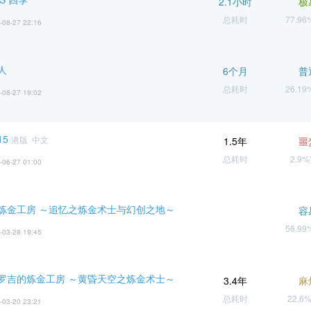
2.1小时
极
总耗时
77.9
-08-27 22:16
人
6个月
普
总耗时
26.1
-08-27 19:02
5
港版 中文
1.5年
噩
总耗时
2.9
-06-27 01:00
炼金工房 ～追忆之炼金术士与幻创之地～
容
56.9
-03-28 19:45
罗吉的炼金工房 ～黄昏天空之炼金术士～
3.4年
麻
总耗时
22.6
-03-20 23:21