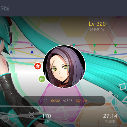
闲游
Lv 320
经验61%
白32
金232
银536
铜2129
170
27.14
坑数
完成率