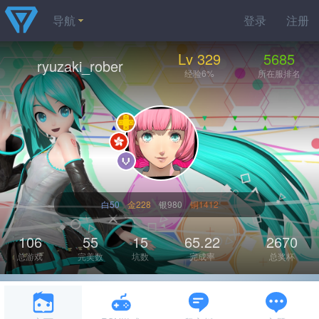
导航
登录
注册
Lv 329
5685
ryuzaki_rober
经验6%
所在服排名
白50
金228
银980
铜1412
106
55
15
65.22
2670
总游戏
完美数
坑数
完成率
总奖杯