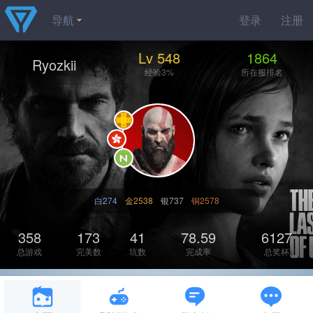
导航
登录
注册
Lv 548
1864
Ryozkii
经验3%
所在服排名
白274
金2538
银737
铜2578
358
173
41
78.59
6127
总游戏
完美数
坑数
完成率
总奖杯