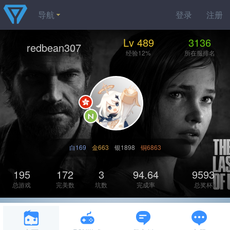
导航
登录
注册
Lv 489
3136
redbean307
经验12%
所在服排名
白169
金663
银1898
铜6863
195
172
3
94.64
9593
总游戏
完美数
坑数
完成率
总奖杯