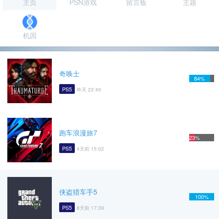
主页
PSN游戏
留言板
主题
机因
奇唤士
84%
PS5
昨天 22:40
跑车浪漫旅7
23%
PS5
4天前 15:02
侠盗猎车手5
100%
PS5
8天前 17:39