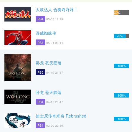
太鼓达人 合奏咚咚咚！
30%
PS4
05-05 12:29
漫威蜘蛛侠
78%
PS4
05-04 09:44
卧龙 苍天陨落
100%
PS5
04-19 21:37
卧龙 苍天陨落
100%
PS4
04-17 23:47
迪士尼传奇米奇 Rebrushed
100%
PS4
03-20 22:30