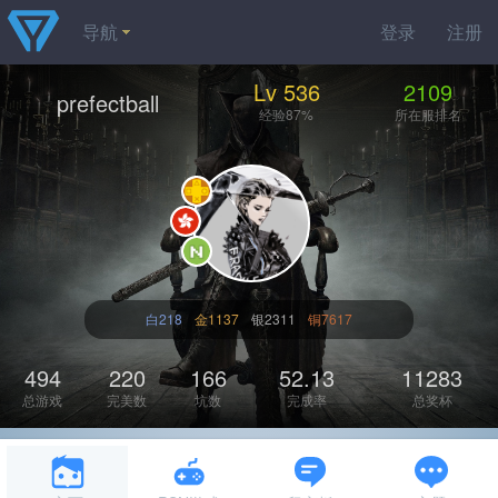
导航
登录
注册
Lv 536
2109
prefectball
经验87%
所在服排名
白218
金1137
银2311
铜7617
494
220
166
52.13
11283
总游戏
完美数
坑数
完成率
总奖杯