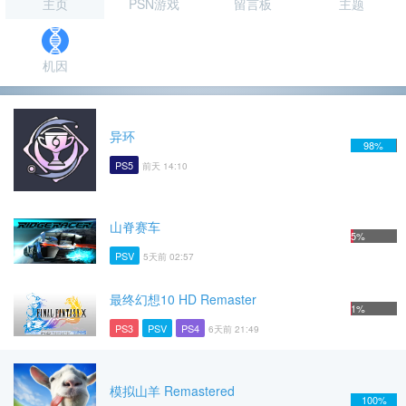
主页
PSN游戏
留言板
主题
机因
异环
98%
PS5
前天 14:10
山脊赛车
5%
PSV
5天前 02:57
最终幻想10 HD Remaster
1%
PS3
PSV
PS4
6天前 21:49
模拟山羊 Remastered
100%