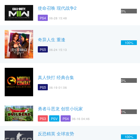
使命召唤 现代战争2
0%
PS4
06-28 15:48
奇异人生 重逢
100%
PS5
06-24 15:13
真人快打 经典合集
0%
PS5
06-19 01:06
勇者斗恶龙 创世小玩家
1%
PS3
PSV
PS4
06-16 04:46
反恐精英 全球攻势
100%