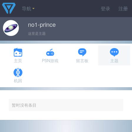
导航
登录
注册
no1-prince
这里是主题
主页
PSN游戏
留言板
主题
机因
暂时没有条目