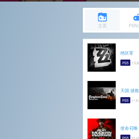
主页
PS
绝区零
PS5
7天前
天国 拯救
PS5
11天
使命召唤
PS5
07-2