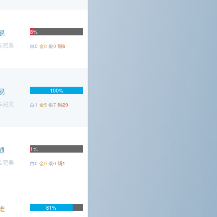
易
8%
4%完美
白0
金0
银0
铜6
易
100%
9%完美
白1
金5
银7
铜20
通
1%
3%完美
白0
金0
银0
铜1
难
81%