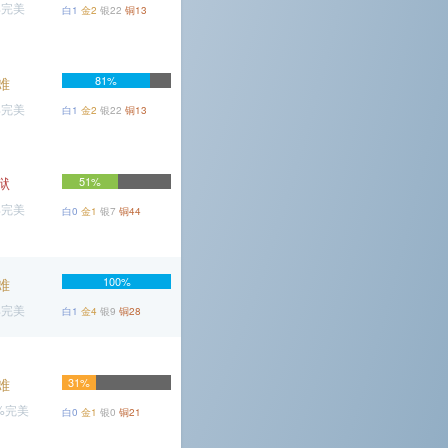
%完美
白1
金2
银22
铜13
81%
难
%完美
白1
金2
银22
铜13
狱
51%
%完美
白0
金1
银7
铜44
100%
难
%完美
白1
金4
银9
铜28
难
31%
3%完美
白0
金1
银0
铜21