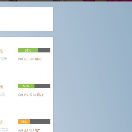
难
61%
%完美
白0
金8
银8
铜45
难
50%
完美
白0
金2
银13
铜24
难
36%
9%完美
白0
金2
银3
铜7