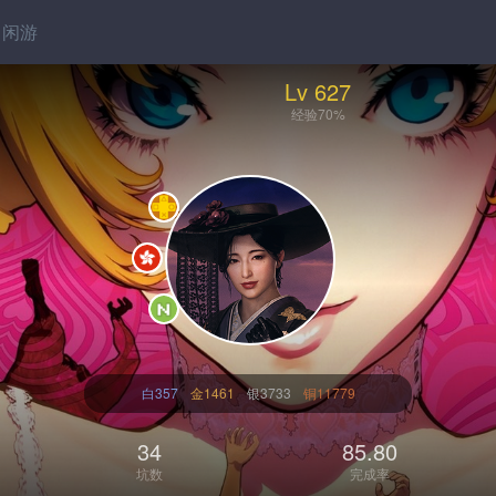
闲游
Lv 627
经验70%
白357
金1461
银3733
铜11779
34
85.80
坑数
完成率