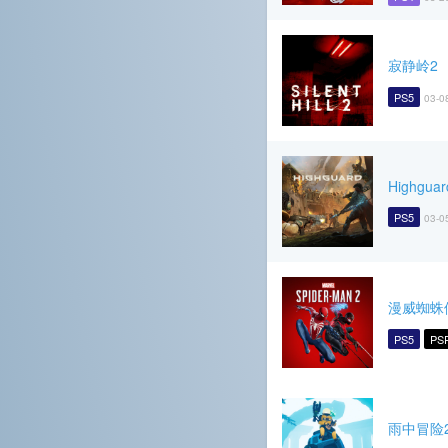
寂静岭2
PS5
03-0
Highguar
PS5
03-0
漫威蜘蛛
PS5
PS
雨中冒险