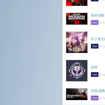
使命召唤
PS4
07-1
为了吾王
PS5
07-1
异环
PS5
07-0
天国 拯救
PS4
07-0