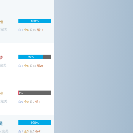
难
100%
%完美
白1
金6
银10
铜11
梦
75%
%完美
白1
金5
银13
铜26
难
1%
%完美
白0
金0
银0
铜1
100%
通
5%完美
白1
金3
银5
铜41