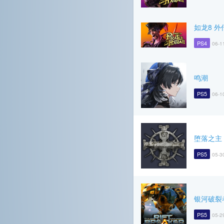
如龙8 外
PS4
06-1
鸣潮
PS5
06-1
堕落之主
PS5
05-3
银河破裂
PS5
05-2