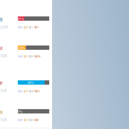
21%
通
4%完美
白0
金2
银1
铜1
狱
26%
%完美
白0
金0
银0
铜36
梦
85%
%完美
白0
金3
银8
铜21
0%
难
%完美
白0
金0
银0
铜0