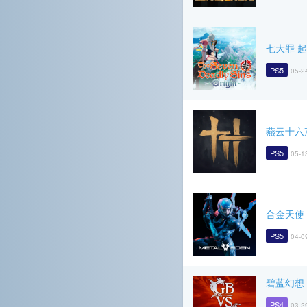
七大罪 
PS5
05-2
燕云十六
PS5
05-1
合金天使
PS5
04-0
碧蓝幻想 V
PS4
03-2