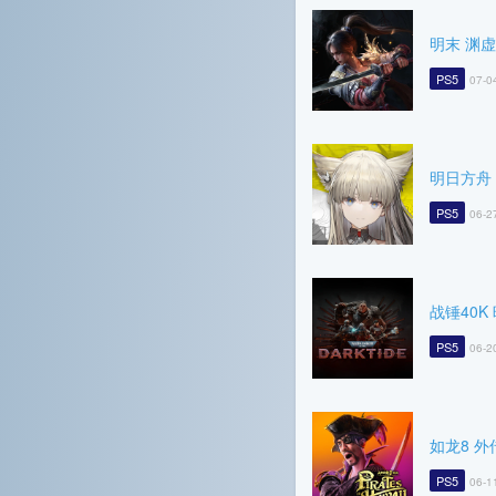
明末 渊
PS5
07-0
明日方舟
PS5
06-2
战锤40K
PS5
06-2
如龙8 外
PS5
06-1