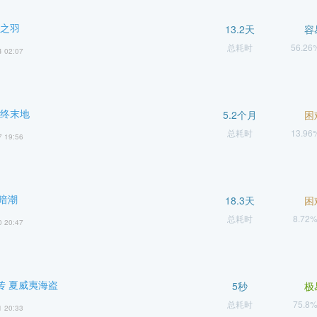
虚之羽
13.2天
容
总耗时
56.2
4 02:07
 终末地
5.2个月
困
总耗时
13.9
7 19:56
 暗潮
18.3天
困
总耗时
8.72
0 20:47
传 夏威夷海盗
5秒
极
总耗时
75.8
1 20:33