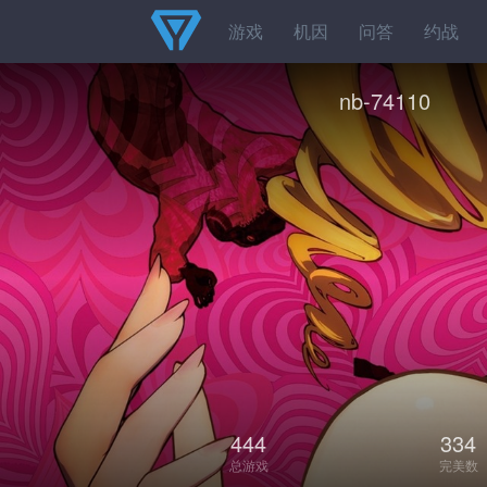
游戏
机因
问答
约战
nb-74110
444
334
总游戏
完美数