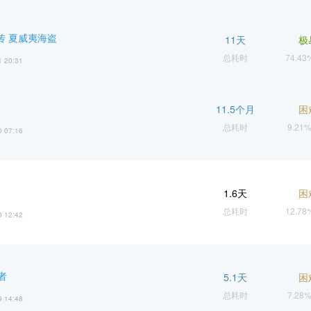
传 夏威夷海盗
11天
极
总耗时
74.4
1 20:31
11.5个月
困
总耗时
9.21
0 07:16
1.6天
困
总耗时
12.7
0 12:42
者
5.1天
困
总耗时
7.28
9 14:48