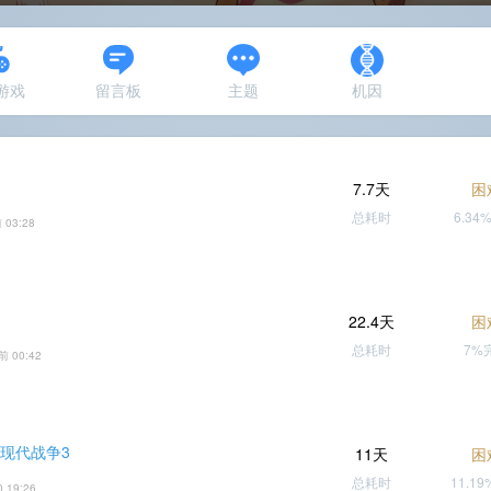
N游戏
留言板
主题
机因
7.7天
困
总耗时
6.34
 03:28
22.4天
困
总耗时
7%
前 00:42
 现代战争3
11天
困
总耗时
11.1
0 19:26