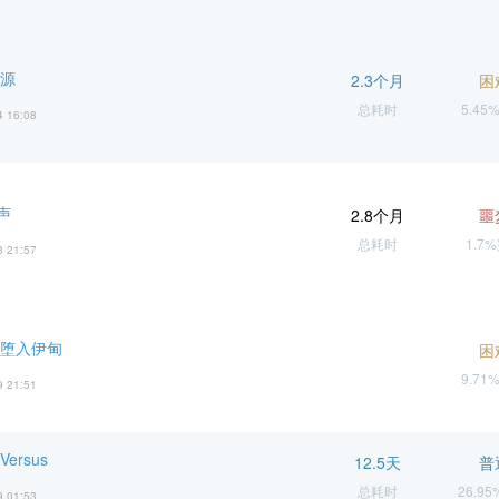
起源
2.3个月
困
总耗时
5.45
4 16:08
声
2.8个月
噩
总耗时
1.7
3 21:57
 堕入伊甸
困
9.71
9 21:51
ersus
12.5天
普
总耗时
26.9
9 01:53