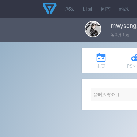
游戏
机因
问答
约战
mwysong
这里是主题
主页
PS
暂时没有条目