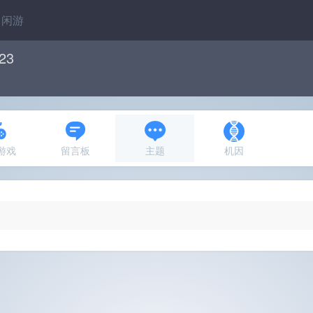
闲游
23
N游戏
留言板
主题
机因