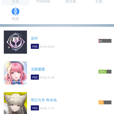
主页
PSN游戏
留言板
主题
机因
异环
3%
PS5
05-24 09:23
无限暖暖
63%
PS5
05-22 21:34
明日方舟 终末地
39%
PS5
05-22 17:19