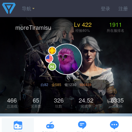
导航
登录
注册
Lv 422
1911
moreTiramisu
经验80%
所在服排名
白82
金585
银1230
铜4438
466
65
326
24.52
6335
总游戏
完美数
坑数
完成率
总奖杯