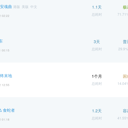
 安魂曲
港版 美版 中文
1.1天
极
总耗时
71.7
2 02:22
车
3天
普
总耗时
29.9
1 00:15
 终末地
1个月
困
总耗时
14.0
2 12:55
Δ 食蛇者
1.2天
容
总耗时
41.5
2 01:18