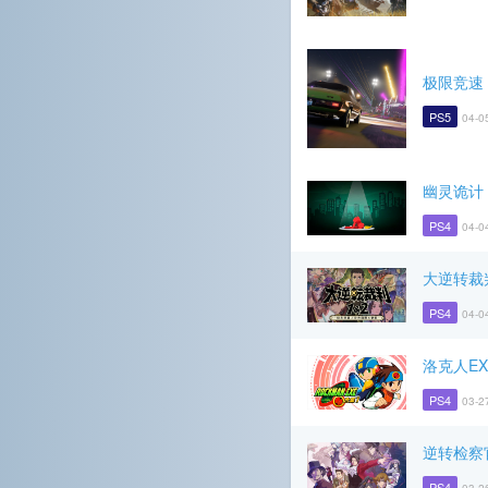
极限竞速
PS5
04-0
幽灵诡计
PS4
04-0
大逆转裁
PS4
04-0
洛克人EX
PS4
03-2
逆转检察
PS4