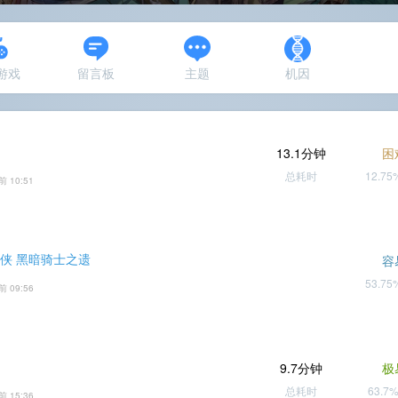
N游戏
留言板
主题
机因
13.1分钟
困
总耗时
12.7
前 10:51
蝠侠 黑暗骑士之遗
容
53.7
前 09:56
9.7分钟
极
总耗时
63.7
前 15:36