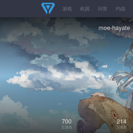
游戏
机因
问答
约战
moe-hayate
700
214
总游戏
完美数