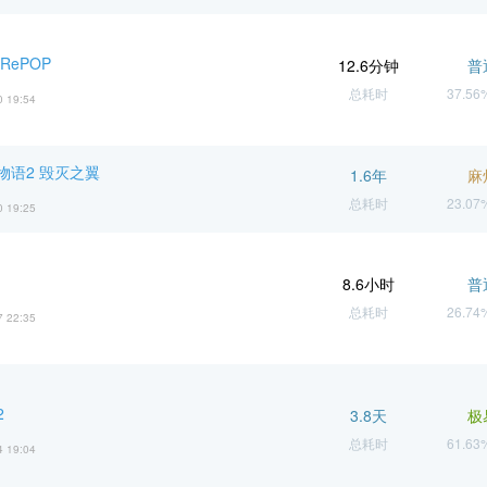
RePOP
12.6分钟
普
总耗时
37.5
0 19:54
物语2 毁灭之翼
1.6年
麻
总耗时
23.0
0 19:25
8.6小时
普
总耗时
26.7
7 22:35
2
3.8天
极
总耗时
61.6
4 19:04