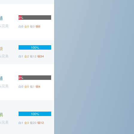
通
8%
6%完美
白0
金0
银0
铜6
100%
烦
7%完美
白1
金2
银12
铜34
通
8%
4%完美
白0
金0
银1
铜4
易
100%
3%完美
白1
金3
银20
铜12