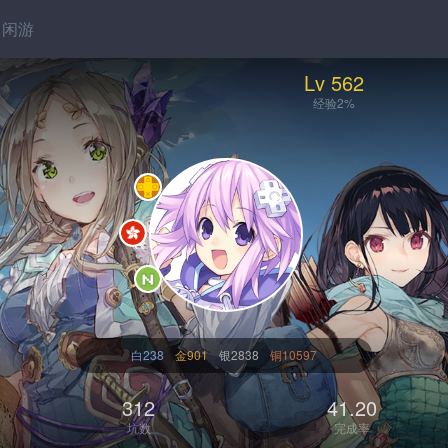
闲游
Lv 562
经验2%
白238
金901
银2838
铜10597
312
41.20
坑数
完成率