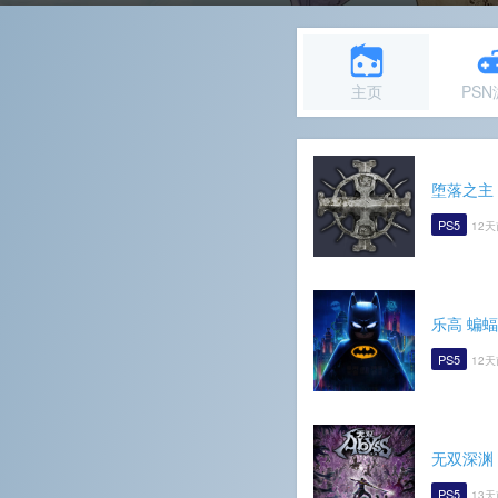
主页
PS
堕落之主
PS5
12天
乐高 蝙
PS5
12天
无双深渊
PS5
13天