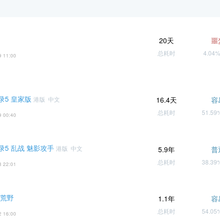
20天
噩
总耗时
4.04
9 11:00
录5 皇家版
港版 中文
16.4天
容
总耗时
51.5
9 00:40
录5 乱战 魅影攻手
港版 中文
5.9年
普
总耗时
38.3
8 22:01
 荒野
1.1年
容
总耗时
54.0
2 16:00