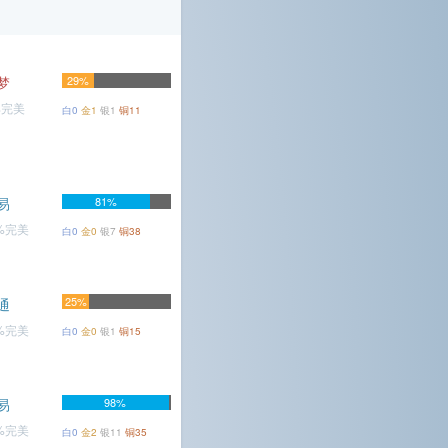
梦
29%
%完美
白0
金1
银1
铜11
易
81%
9%完美
白0
金0
银7
铜38
25%
通
9%完美
白0
金0
银1
铜15
易
98%
5%完美
白0
金2
银11
铜35