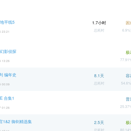
 地平线5
1.7小时
困
总耗时
6.9
5 23:21
 幻影侦探
极
77.9
4 13:26
判 编年史
8.1天
容
总耗时
54.6
4 00:09
E 合集1
普
25.3
7 01:26
官1&2 御剑精选集
2.5天
极
总耗时
80.1