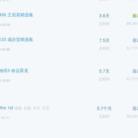
6 15:11
56 王泥喜精选集
3.6天
极
总耗时
69.7
4 03:05
23 成步堂精选集
7.5天
容
总耗时
57.7
0 04:56
物语3 命运双龙
5.7天
容
总耗时
41.7
8 18:29
he 1st
港版 日版 中文 日文
5.7个月
容
总耗时
56.5
1 01:11