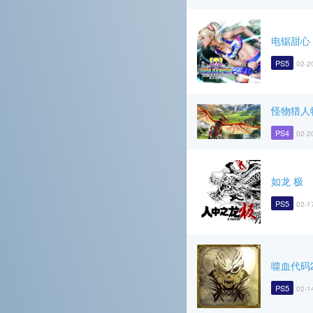
电锯甜心 
PS5
02-2
怪物猎人
PS4
02-2
如龙 极
PS5
02-1
噬血代码
PS5
02-1