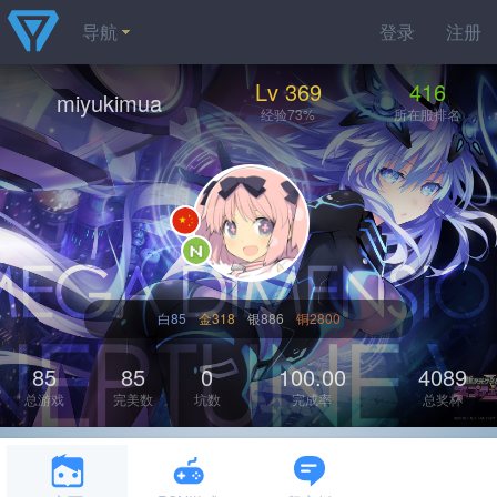
导航
登录
注册
Lv 369
416
miyukimua
经验73%
所在服排名
白85
金318
银886
铜2800
85
85
0
100.00
4089
总游戏
完美数
坑数
完成率
总奖杯