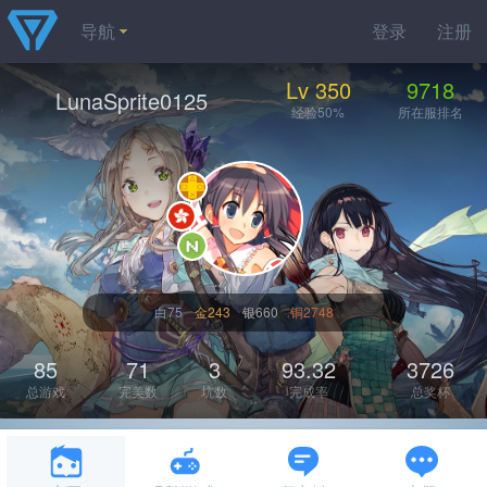
导航
登录
注册
Lv 350
9718
LunaSprite0125
经验50%
所在服排名
白75
金243
银660
铜2748
85
71
3
93.32
3726
总游戏
完美数
坑数
完成率
总奖杯