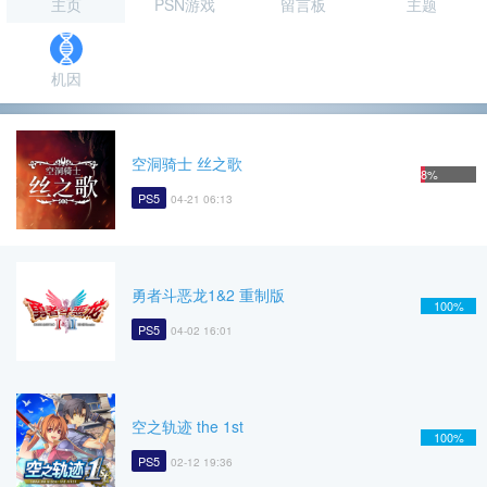
主页
PSN游戏
留言板
主题
机因
空洞骑士 丝之歌
8%
PS5
04-21 06:13
勇者斗恶龙1&2 重制版
100%
PS5
04-02 16:01
空之轨迹 the 1st
100%
PS5
02-12 19:36