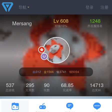
导航
登录
注册
Lv 608
1248
Mersang
经验10%
所在服排名
白312
金1566
银3741
铜9094
537
295
90
68.85
14713
总游戏
完美数
坑数
完成率
总奖杯