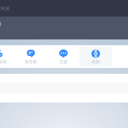
闲游
1
N游戏
留言板
主题
机因