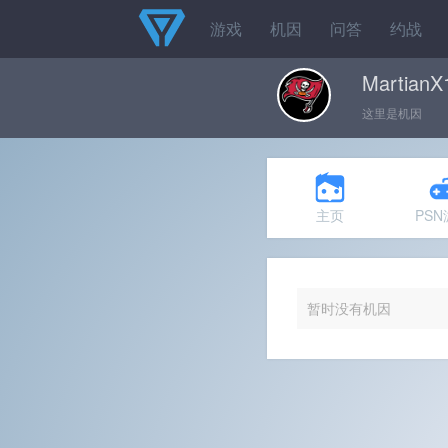
游戏
机因
问答
约战
MartianX
这里是机因
主页
PS
暂时没有机因