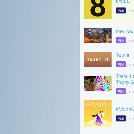
8号出口
PS5
06-2
Paw Paw
PS4
06-2
Twist It
PS4
06-1
There is
Trophy S
PS4
06-1
纪念碑谷
PS5
06-1