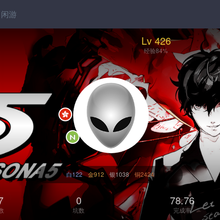
闲游
Lv 426
经验84%
白122
金912
银1038
铜2424
7
0
78.76
数
坑数
完成率