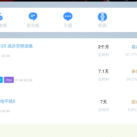
N游戏
留言板
主题
机因
23 成步堂精选集
2个月
容
总耗时
57.7
1 23:35
7.1天
麻
总耗时
24.2
V
PS4
07-06 22:29
 地平线5
7天
困
总耗时
6.9
6 20:40