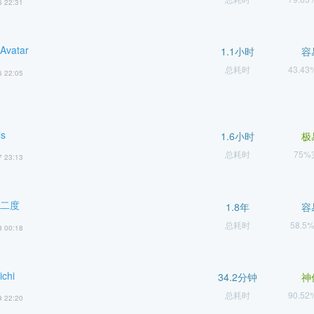
6 22:31
vatar
1.1小时
容
总耗时
43.4
6 22:05
ls
1.6小时
极
总耗时
75
7 23:13
逝二度
1.8年
容
总耗时
58.5
8 00:18
ichi
34.2分钟
神
总耗时
90.5
9 22:20