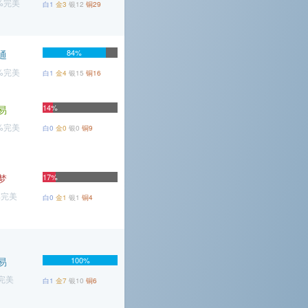
2%完美
白1
金3
银12
铜29
84%
通
8%完美
白1
金4
银15
铜16
14%
易
6%完美
白0
金0
银0
铜9
梦
17%
%完美
白0
金1
银1
铜4
易
100%
%完美
白1
金7
银10
铜6