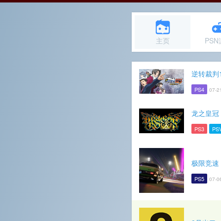
主页
PS
逆转裁判1
PS4
07-2
龙之皇冠
PS3
PS
极限竞速
PS5
07-0