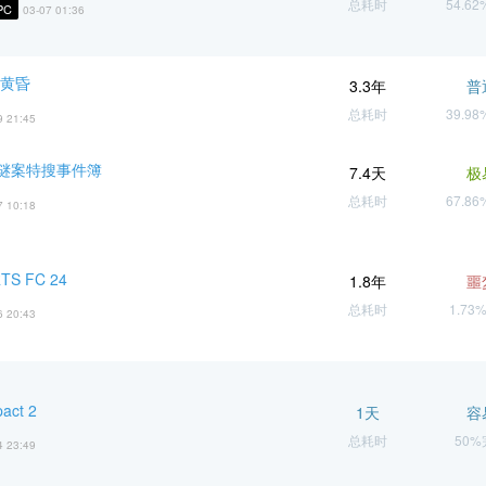
总耗时
54.6
PC
03-07 01:36
神黄昏
3.3年
普
总耗时
39.9
9 21:45
谜案特搜事件簿
7.4天
极
总耗时
67.8
7 10:18
TS FC 24
1.8年
噩
总耗时
1.73
6 20:43
pact 2
1天
容
总耗时
50
4 23:49