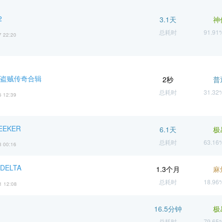
2
3.1天
神
总耗时
91.9
7 22:20
 盗贼传奇合辑
2秒
普
总耗时
31.3
6 12:39
EEKER
6.1天
极
总耗时
63.1
3 00:16
DELTA
1.3个月
麻
总耗时
18.9
1 12:08
16.5分钟
极
总耗时
79.6