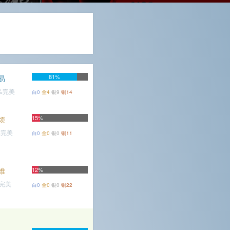
81%
易
7%完美
白0
金4
银9
铜14
15%
烦
%完美
白0
金0
银0
铜11
难
12%
%完美
白0
金0
银0
铜22