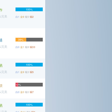
作
100%
1%完美
白1
金9
银5
铜2
通
39%
2%完美
白0
金1
银8
铜33
100%
易
6%完美
白1
金9
银3
铜5
10%
烦
6%完美
白0
金0
银0
铜7
100%
易
5%完美