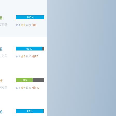
易
100%
9%完美
白1
金3
银22
铜8
通
93%
7%完美
白1
金5
银13
铜27
难
60%
5%完美
白1
金7
银40
铜113
通
97%