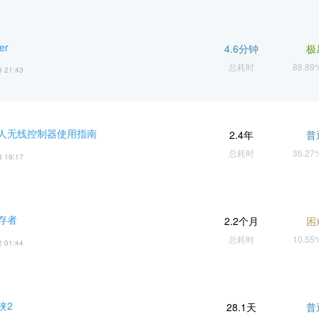
er
4.6分钟
极
总耗时
88.8
9 21:43
人无线控制器使用指南
2.4年
普
总耗时
36.2
3 19:17
存者
2.2个月
困
总耗时
10.5
2 01:44
侠2
28.1天
普