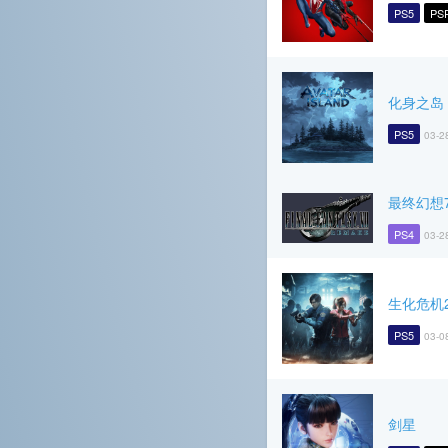
PS5
PS
化身之岛
PS5
03-2
最终幻想
PS4
03-2
生化危机
PS5
03-0
剑星