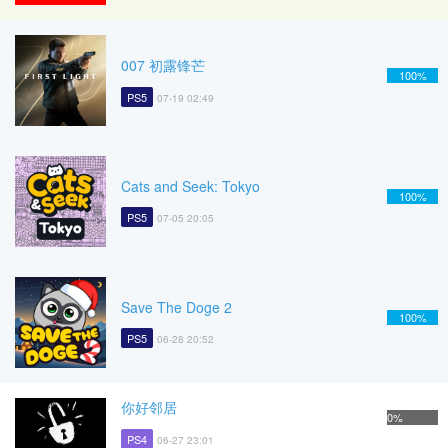
007 初露锋芒
100%
PS5
07-19 02:49
Cats and Seek: Tokyo
100%
PS5
07-05 20:05
Save The Doge 2
100%
PS5
06-28 20:52
你好邻居
0%
PS4
06-27 23:01