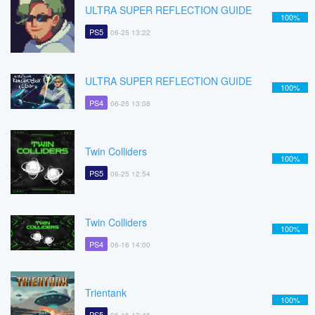
ULTRA SUPER REFLECTION GUIDE
100%
PS5
06-25 13:22
ULTRA SUPER REFLECTION GUIDE
100%
PS4
06-25 13:08
Twin Colliders
100%
PS5
06-25 12:54
Twin Colliders
100%
PS4
06-16 14:00
Trientank
100%
PS5