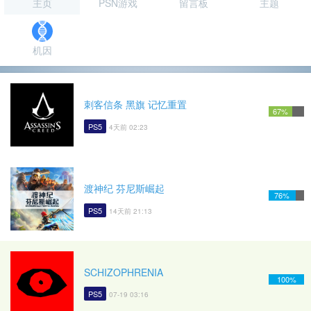
主页
PSN游戏
留言板
主题
机因
刺客信条 黑旗 记忆重置
67%
PS5
4天前 02:23
渡神纪 芬尼斯崛起
76%
PS5
14天前 21:13
SCHIZOPHRENIA
100%
PS5
07-19 03:16