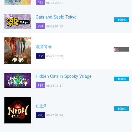
PS4
06-08 23:01
Cats and Seek: Tokyo
100%
PS4
06-04 02:22
混音青春
8%
PS5
05-29 13:33
Hidden Cats in Spooky Village
100%
PS4
05-28 13:31
仁王3
100%
PS5
05-27 01:54