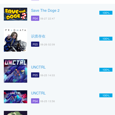
Save The Doge 2
100%
PS4
06-27 22:47
识质存在
100%
PS5
06-26 02:09
UNCTRL
100%
PS5
06-25 14:03
UNCTRL
100%
PS4
06-25 13:56