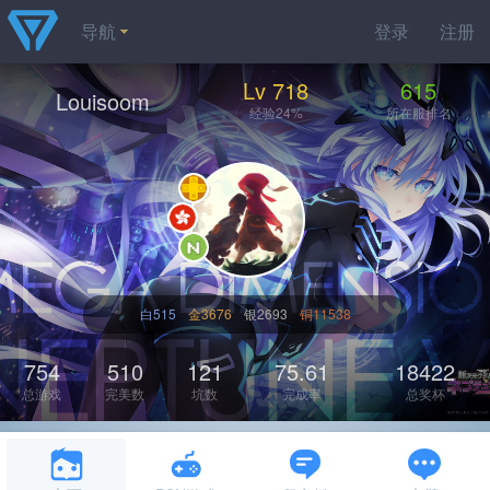
导航
登录
注册
Lv 718
615
Louisoom
经验24%
所在服排名
白515
金3676
银2693
铜11538
754
510
121
75.61
18422
总游戏
完美数
坑数
完成率
总奖杯