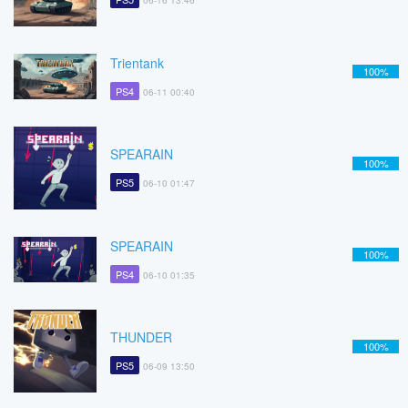
06-16 13:46
Trientank
100%
PS4
06-11 00:40
SPEARAIN
100%
PS5
06-10 01:47
SPEARAIN
100%
PS4
06-10 01:35
THUNDER
100%
PS5
06-09 13:50