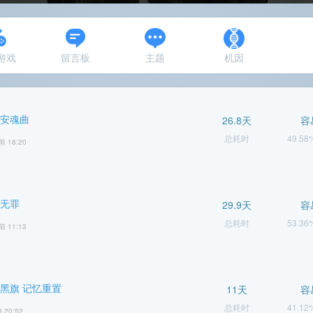
N游戏
留言板
主题
机因
 安魂曲
26.8天
容
总耗时
49.5
前 18:20
 无罪
29.9天
容
总耗时
53.3
前 11:13
 黑旗 记忆重置
11天
容
总耗时
41.1
8 20:52