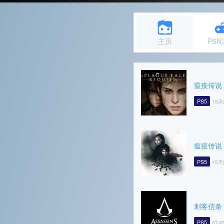
主页
PS
瘟疫传说
PS5
15天
瘟疫传说
PS5
15天
刺客信条
PS5
07-0