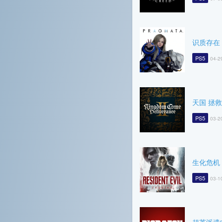
识质存在
PS5
04-2
天国 拯救
PS5
03-2
生化危机
PS5
03-1