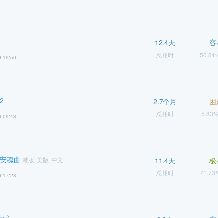
12.4天
容
总耗时
50.8
9 19:50
2
2.7个月
困
总耗时
5.83
0 09:48
 安魂曲
港版 美版 中文
11.4天
极
总耗时
71.7
0 17:28