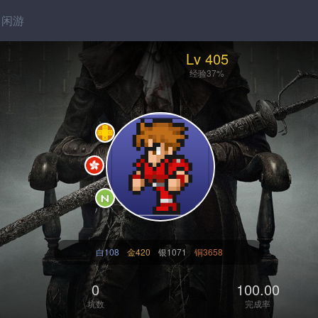
闲游
Lv 405
经验37%
白108
金420
银1071
铜3658
0
100.00
坑数
完成率