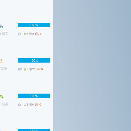
易
100%
1%完美
白1
金5
银9
铜21
难
100%
%完美
白1
金2
银21
铜60
易
100%
3%完美
白1
金3
银6
铜40