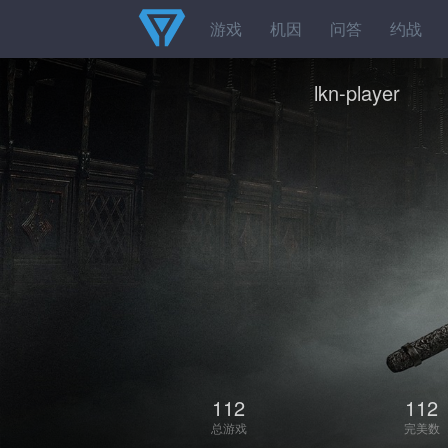
游戏
机因
问答
约战
lkn-player
112
112
总游戏
完美数