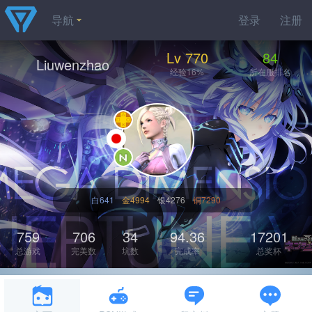
导航
登录
注册
Lv 770
84
Liuwenzhao
经验16%
所在服排名
白641
金4994
银4276
铜7290
759
706
34
94.36
17201
总游戏
完美数
坑数
完成率
总奖杯