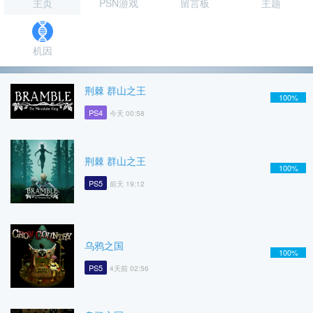
主页
PSN游戏
留言板
主题
机因
荆棘 群山之王
100%
PS4
今天 00:58
荆棘 群山之王
100%
PS5
前天 19:12
乌鸦之国
100%
PS5
4天前 02:56