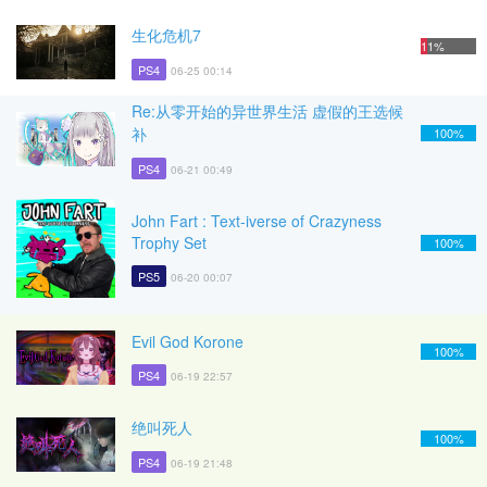
生化危机7
11%
PS4
06-25 00:14
Re:从零开始的异世界生活 虚假的王选候
补
100%
PS4
06-21 00:49
John Fart : Text-iverse of Crazyness
Trophy Set
100%
PS5
06-20 00:07
Evil God Korone
100%
PS4
06-19 22:57
绝叫死人
100%
PS4
06-19 21:48