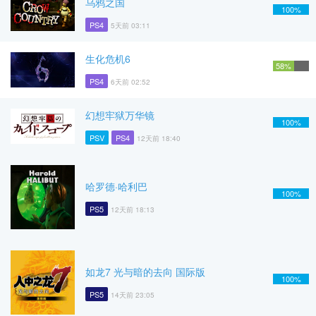
乌鸦之国
100%
PS4
5天前 03:11
生化危机6
58%
PS4
6天前 02:52
幻想牢狱万华镜
100%
PSV
PS4
12天前 18:40
哈罗德·哈利巴
100%
PS5
12天前 18:13
如龙7 光与暗的去向 国际版
100%
PS5
14天前 23:05