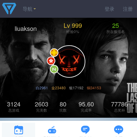
导航
登录
注册
Lv 999
25
liuakson
经验0%
所在服排名
白2961
金23480
银17192
铜34153
3124
2603
80
95.60
77786
总游戏
完美数
坑数
完成率
总奖杯