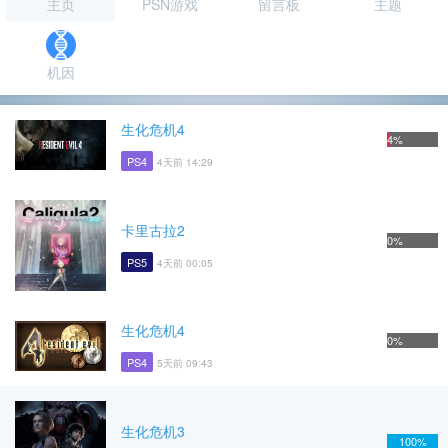
主页
PSN游戏
留言板
主题
机因
生化危机4
4%
PS4
4天前 14:29
卡里古拉2
0%
PS5
4天前 00:05
生化危机4
0%
PS4
5天前 09:43
生化危机3
100%