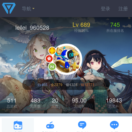
导航
登录
注册
Lv 689
745
leilei_960528
经验36%
所在服排名
白465
金2279
银4328
铜12771
511
483
20
95.00
19843
总游戏
完美数
坑数
完成率
总奖杯