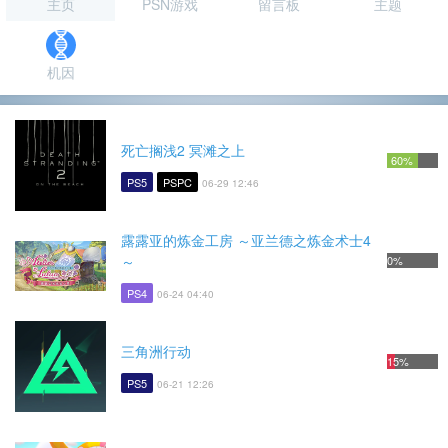
主页
PSN游戏
留言板
主题
机因
死亡搁浅2 冥滩之上
60%
PS5
PSPC
06-29 12:46
露露亚的炼金工房 ～亚兰德之炼金术士4
～
0%
PS4
06-24 04:40
三角洲行动
15%
PS5
06-21 12:26