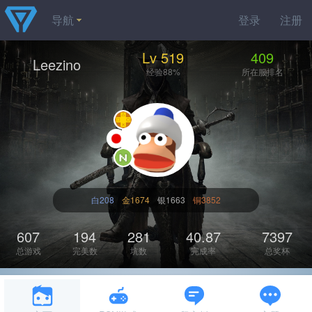
导航
登录
注册
Lv 519
409
Leezino
经验88%
所在服排名
白208
金1674
银1663
铜3852
607
194
281
40.87
7397
总游戏
完美数
坑数
完成率
总奖杯