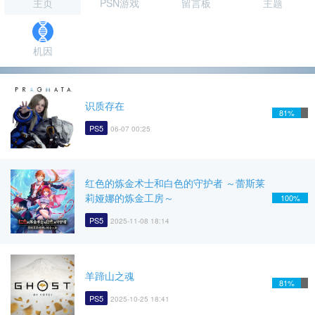
主页
PSN游戏
留言板
主题
机因
识质存在
81%
PS5
06-07 00:25
红色的炼金术士和白色的守护者 ～蕾斯莱
莉娅娜的炼金工房～
100%
PS5
2025-11-08 18:14
羊蹄山之魂
81%
PS5
2025-10-25 18:41