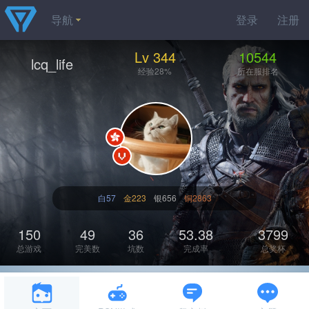
导航
登录
注册
Lv 344
10544
lcq_life
经验28%
所在服排名
白57
金223
银656
铜2863
150
49
36
53.38
3799
总游戏
完美数
坑数
完成率
总奖杯