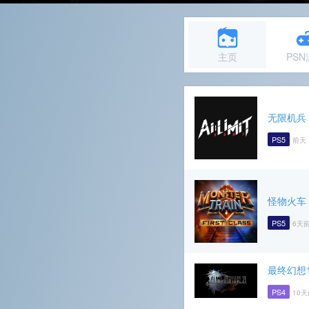
主页
PS
无限机兵
PS5
前天 
怪物火车
PS5
6天前
最终幻想1
PS4
10天