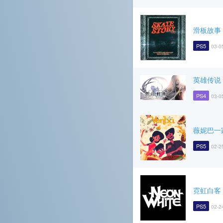
滑板故事
PS5
03-0
英雄传说
PS4
03-0
薇妮巴一
PS5
02-2
霓虹白客
PS5
02-2