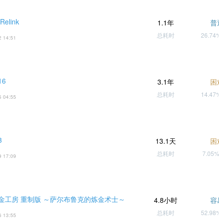
elink
1.1年
普
总耗时
26.7
2 14:51
6
3.1年
困
总耗时
14.4
5 04:55
3
13.1天
困
总耗时
7.05
9 17:09
金工房 重制版 ～萨尔布鲁克的炼金术士～
4.8小时
容
总耗时
52.9
6 13:55