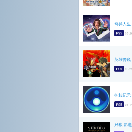
奇异人生
PS5
06-2
英雄传说
PS5
06-2
护核纪元
PS5
06-1
只狼 影