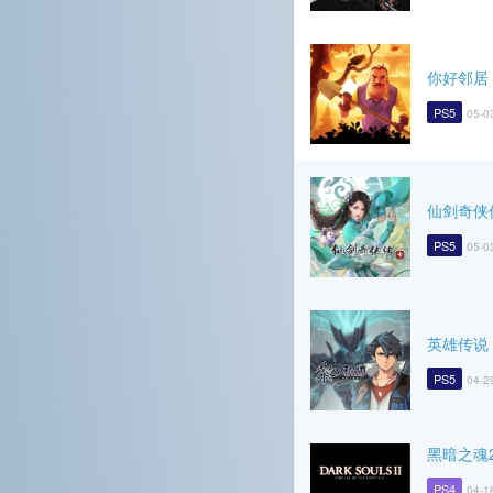
你好邻居
PS5
05-0
仙剑奇侠
PS5
05-0
英雄传说
PS5
04-2
黑暗之魂
PS4
04-1