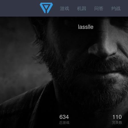
游戏
机因
问答
约战
lasslle
634
110
总游戏
完美数