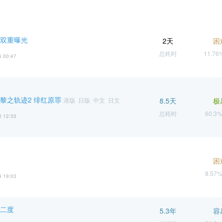
 双重曝光
2天
困
总耗时
11.7
6 00:47
 黎之轨迹2 绯红原罪
港版 日版 中文 日文
8.5天
极
总耗时
60.3
3 12:33
困
8.57
4 19:03
逝二度
5.3年
容