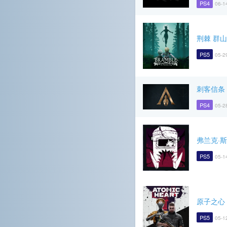
PS4
06-1
荆棘 群
PS5
05-2
刺客信条
PS4
05-2
弗兰克·
PS5
05-1
原子之心
PS5
05-1