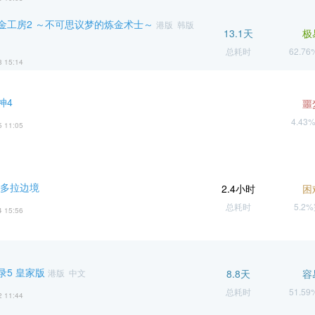
金工房2 ～不可思议梦的炼金术士～
港版 韩版
13.1天
极
总耗时
62.7
8 15:14
神4
噩
4.43
5 11:05
潘多拉边境
2.4小时
困
总耗时
5.2
4 15:56
录5 皇家版
港版 中文
8.8天
容
总耗时
51.5
2 11:44