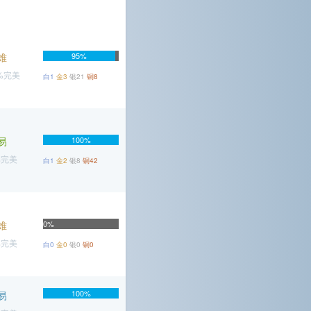
难
95%
6%完美
白1
金3
银21
铜8
易
100%
%完美
白1
金2
银8
铜42
难
0%
%完美
白0
金0
银0
铜0
100%
易