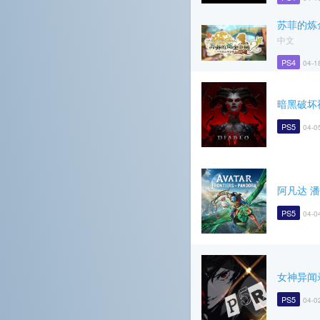
苏菲的炼
中文
PS4
04-1
暗黑破坏
PS5
04-0
阿凡达 
PS5
04-0
女神异闻
PS5
04-0