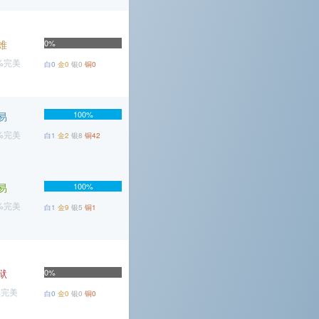
难
0%
4%完美
白0
金0
银0
铜0
100%
易
6%完美
白1
金2
银8
铜42
易
100%
4%完美
白1
金9
银5
铜1
狱
0%
%完美
白0
金0
银0
铜0