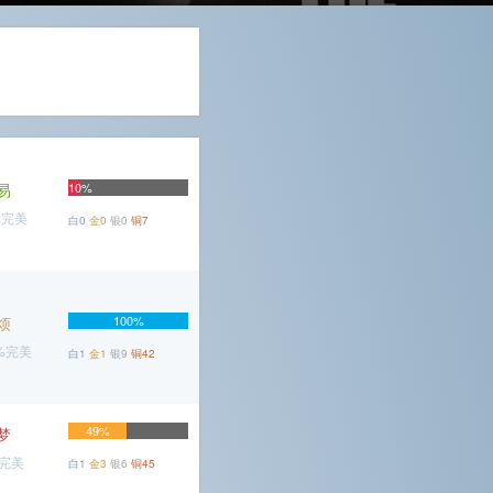
易
10%
%完美
白0
金0
银0
铜7
烦
100%
6%完美
白1
金1
银9
铜42
49%
梦
%完美
白1
金3
银6
铜45