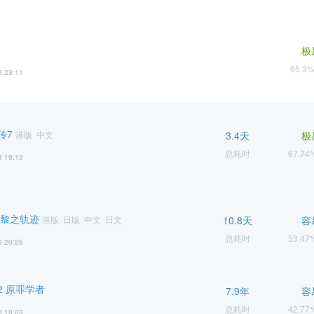
极
65.3
3 23:11
传7
港版 中文
3.4天
极
总耗时
67.7
3 19:13
 黎之轨迹
港版 日版 中文 日文
10.8天
容
总耗时
53.4
9 20:26
2 原罪学者
7.9年
容
总耗时
42.7
8 19:03