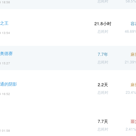
总耗时
58.5
4 18:58
山之王
21.8小时
容
总耗时
46.6
9 13:54
 奥德赛
7.7年
麻
总耗时
21.3
8 15:27
斯通的阴影
2.2天
麻
总耗时
23.4
4 16:52
7.7天
噩
总耗时
2.41
2 01:58