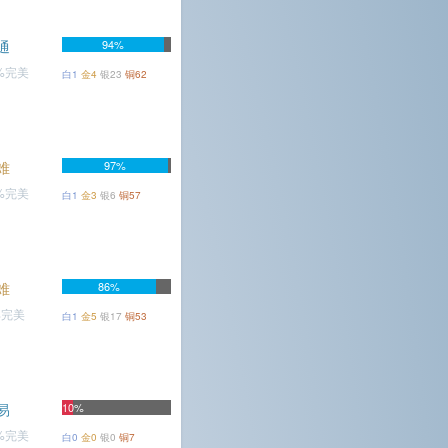
通
94%
4%完美
白1
金4
银23
铜62
难
97%
7%完美
白1
金3
银6
铜57
难
86%
%完美
白1
金5
银17
铜53
易
10%
8%完美
白0
金0
银0
铜7