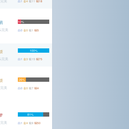
%完美
白1
金4
银11
铜18
易
10%
9%完美
白0
金0
银1
铜5
100%
烦
9%完美
白1
金3
银15
铜75
烦
26%
%完美
白0
金0
银7
铜4
梦
81%
%完美
白1
金4
银9
铜50