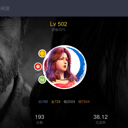
闲游
Lv 502
经验33%
白162
金724
银2024
铜7644
193
38.12
坑数
完成率