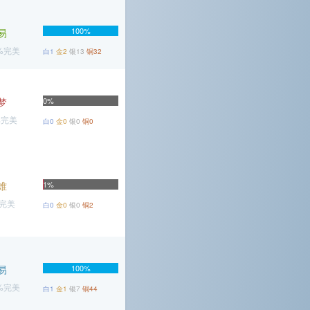
100%
易
6%完美
白1
金2
银13
铜32
梦
0%
%完美
白0
金0
银0
铜0
难
1%
%完美
白0
金0
银0
铜2
易
100%
9%完美
白1
金1
银7
铜44