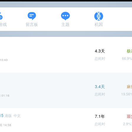
N游戏
留言板
主题
机因
4.3天
极
总耗时
66.9
10:43
3.4天
麻
总耗时
19.5
 01:16
5
港版 中文
7.1年
噩
总耗时
2.9
前 14:58