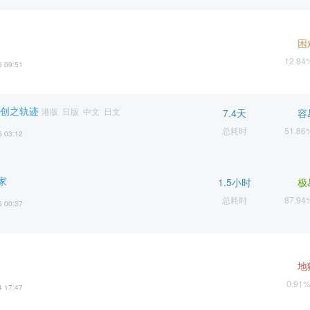
困
12.8
5 09:51
 创之轨迹
港版 日版 中文 日文
7.4天
容
总耗时
51.8
5 03:12
家
1.5小时
极
总耗时
87.9
5 00:37
地
0.91
4 17:47