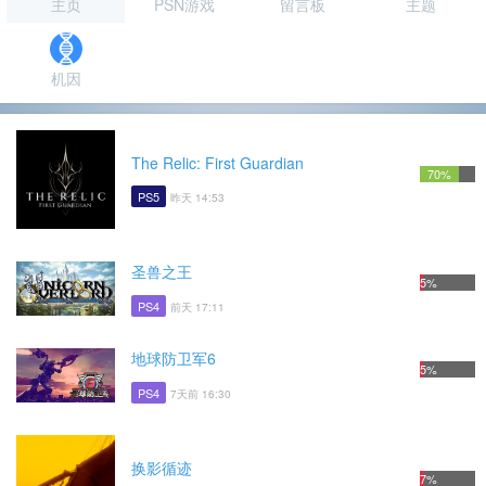
主页
PSN游戏
留言板
主题
机因
The Relic: First Guardian
70%
PS5
昨天 14:53
圣兽之王
5%
PS4
前天 17:11
地球防卫军6
5%
PS4
7天前 16:30
换影循迹
7%