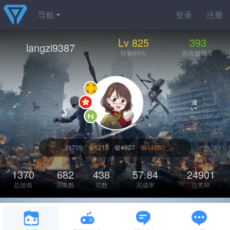
导航
登录
注册
Lv 825
393
langzi9387
经验60%
所在服排名
白709
金5215
银4927
铜14050
1370
682
438
57.84
24901
总游戏
完美数
坑数
完成率
总奖杯