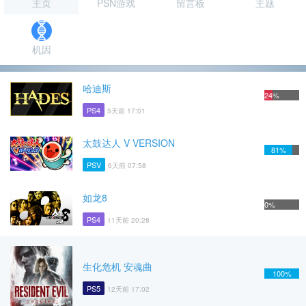
主页
PSN游戏
留言板
主题
机因
哈迪斯
24%
PS4
5天前 17:01
太鼓达人 V VERSION
81%
PSV
6天前 07:58
如龙8
0%
PS4
11天前 20:28
生化危机 安魂曲
100%
PS5
12天前 17:02