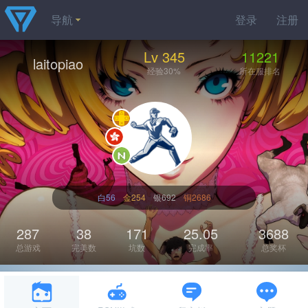
导航
登录
注册
Lv 345
11221
laitopiao
经验30%
所在服排名
白56
金254
银692
铜2686
287
38
171
25.05
3688
总游戏
完美数
坑数
完成率
总奖杯